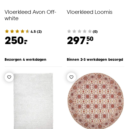
Vloerkleed Avon Off-
Vloerkleed Loomis
white
4.5
(
2
)
(0)
-
250.
297.
50
Bezorgen 4 werkdagen
Binnen 2-3 werkdagen bezorgd