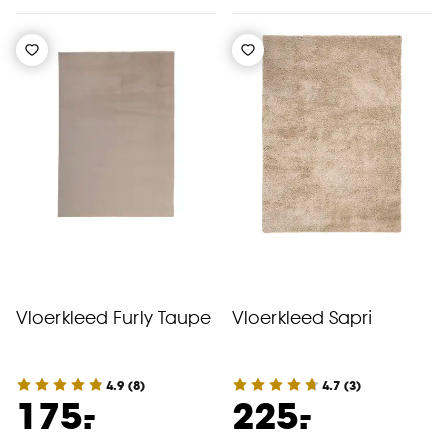
Vloerkleed Furly Taupe
Vloerkleed Sapri
4.9
(
8
)
4.7
(
3
)
-
-
175.
225.