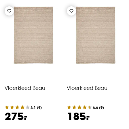
Vloerkleed Beau
Vloerkleed Beau
4.1
(
9
)
4.4
(
9
)
-
-
275.
185.