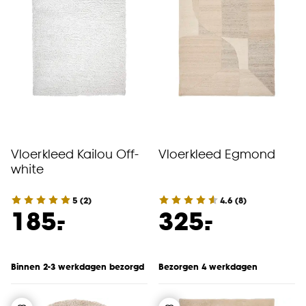
Vloerkleed Kailou Off-
Vloerkleed Egmond
white
5
(
2
)
4.6
(
8
)
-
-
185.
325.
Binnen 2-3 werkdagen bezorgd
Bezorgen 4 werkdagen