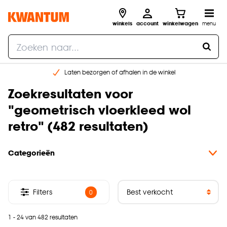
winkels
account
winkelwagen
menu
Laten bezorgen of afhalen in de winkel
Shop online of in onze 96 winkels
Zoekresultaten voor
Gratis raam advies en inmeten aan huis
"
geometrisch vloerkleed wol
€ 5,- korting op je volgende bestelling
retro
" (
482 resultaten
)
Categorieën
Filters
0
1 - 24 van 482 resultaten