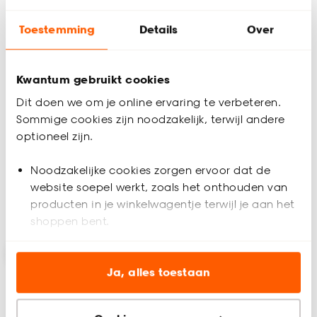
Toestemming
Details
Over
Kwantum gebruikt cookies
Vloerkleed Suzy
Vloerlijm Perfax 3 kg
Dit doen we om je online ervaring te verbeteren.
Sommige cookies zijn noodzakelijk, terwijl andere
optioneel zijn.
5
(
1
)
4.6
(
5
)
-
185.
57.
50
Noodzakelijke cookies zorgen ervoor dat de
website soepel werkt, zoals het onthouden van
producten in je winkelwagentje terwijl je aan het
Binnen 2-3 werkdagen bezorgd
Binnen 2-3 werkdagen bezorgd
shoppen bent.
Analytische cookies (optioneel) helpen ons de
website te verbeteren voor jou en al onze andere
Ja, alles toestaan
klanten.