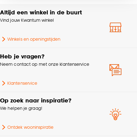
voor kiezen om bepaalde cookies wel of niet te
Altijd een winkel in de buurt
accepteren door op ‘Cookies aanpassen’ te
Vind jouw Kwantum winkel
klikken.
Goed om te weten is dat je deze keuze altijd nog
Winkels en openingstijden
kan aanpassen, bekijk hiervoor onze
cookieverklaring
.
Heb je vragen?
Neem contact op met onze klantenservice
Klantenservice
Op zoek naar inspiratie?
We helpen je graag!
Ontdek wooninspiratie