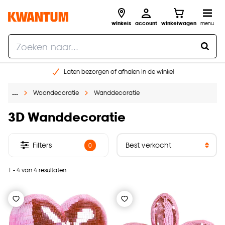
winkels
account
winkelwagen
menu
Laten bezorgen of afhalen in de winkel
Shop online of in onze 96 winkels
…
Woondecoratie
Wanddecoratie
Gratis raam advies en inmeten aan huis
€ 5,- korting op je volgende bestelling
3D Wanddecoratie
Filters
0
1 - 4 van 4 resultaten