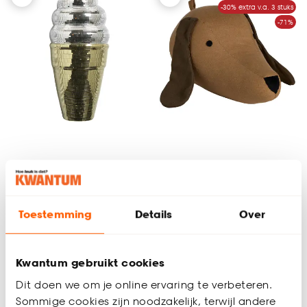
-30% extra v.a. 3 stuks
-71%
Wanddecoratie IJs
Wanddecoratie Teckel
Disco Goud/Zilver
Toestemming
Details
Over
4.6
(
5
)
5
(
1
)
-
17.
2.
50
8
.
50
Kwantum gebruikt cookies
Dit doen we om je online ervaring te verbeteren.
Binnen 2-3 werkdagen bezorgd
Binnen 2-3 werkdagen bezorgd
Sommige cookies zijn noodzakelijk, terwijl andere