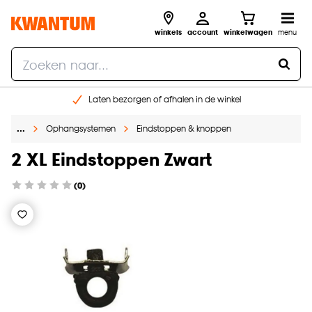
winkels
account
winkelwagen
menu
Laten bezorgen of afhalen in de winkel
Shop online of in onze 96 winkels
…
Ophangsystemen
Eindstoppen & knoppen
Gratis raam advies en inmeten aan huis
€ 5,- korting op je volgende bestelling
2 XL Eindstoppen Zwart
(0)