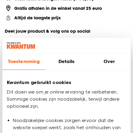
Gratis afhalen in de winkel vanaf 25 euro
Altijd de laagste prijs
Deel jouw product & volg ons op social
Toestemming
Details
Over
Productomschrijving
Mat zwarte eindknoppen van staal, geschikt voor
gordijnroedes..
Kwantum gebruikt cookies
Productspecificaties
Dit doen we om je online ervaring te verbeteren.
Sommige cookies zijn noodzakelijk, terwijl andere
Artikelnummer
0484126
optioneel zijn.
EAN nummer
8712493987868
Noodzakelijke cookies zorgen ervoor dat de
website soepel werkt, zoals het onthouden van
Materiaal
Metaal