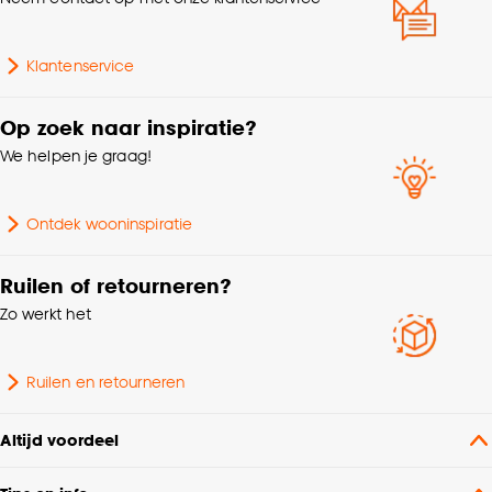
Goed om te weten is dat je deze keuze altijd nog
kan aanpassen, bekijk hiervoor onze
Klantenservice
cookieverklaring
.
Op zoek naar inspiratie?
We helpen je graag!
Ontdek wooninspiratie
Ruilen of retourneren?
Zo werkt het
Ruilen en retourneren
Altijd voordeel