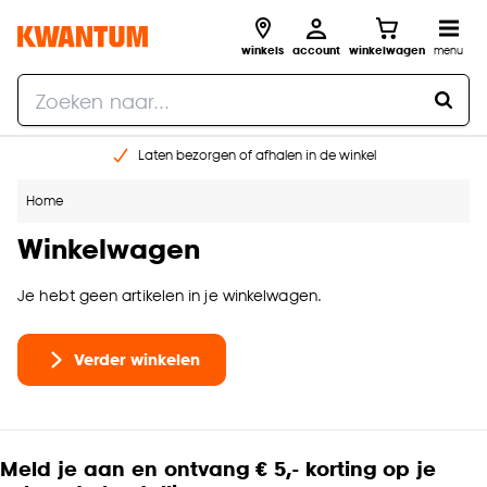
winkels
account
winkelwagen
menu
Laten bezorgen of afhalen in de winkel
Shop online of in onze 96 winkels
Home
Gratis raam advies en inmeten aan huis
€ 5,- korting op je volgende bestelling
Winkelwagen
Je hebt geen artikelen in je winkelwagen.
Verder winkelen
Meld je aan en ontvang € 5,- korting op je