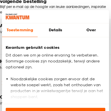
volgende bestelling
Blijf per e-mail op de hoogte van leuke aanbiedingen, inspiratie
en meer!
Altijd een winkel in de buurt
Toestemming
Details
Over
Vind jouw Kwantum winkel
Kwantum gebruikt cookies
Winkels en openingstijden
Dit doen we om je online ervaring te verbeteren.
Heb je vragen?
Sommige cookies zijn noodzakelijk, terwijl andere
optioneel zijn.
Neem contact op met onze klantenservice
Noodzakelijke cookies zorgen ervoor dat de
Klantenservice
website soepel werkt, zoals het onthouden van
producten in je winkelwagentje terwijl je aan het
Op zoek naar inspiratie?
shoppen bent.
We helpen je graag!
Analytische cookies (optioneel) helpen ons de