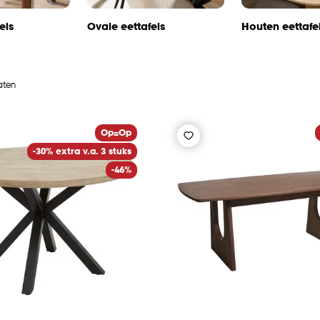
els
Ovale eettafels
Houten eettafe
taten
Op=Op
-30% extra v.a. 3 stuks
-46%