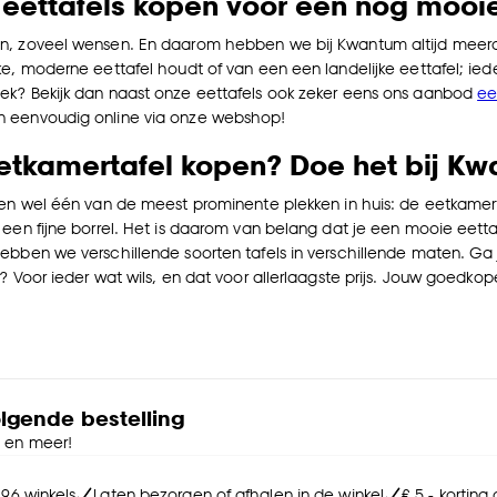
eettafels kopen voor een nog mooie
, zoveel wensen. En daarom hebben we bij Kwantum altijd meerdere
ke, moderne eettafel houdt of van een een landelijke eettafel; ie
k? Bekijk dan naast onze eettafels ook zeker eens ons aanbod
ee
 eenvoudig online via onze webshop!
etkamertafel kopen? Doe het bij Kw
ien wel één van de meest prominente plekken in huis: de eetkamertaf
 een fijne borrel. Het is daarom van belang dat je een mooie eettaf
ebben we verschillende soorten tafels in verschillende maten. Ga j
? Voor ieder wat wils, en dat voor allerlaagste prijs. Jouw goedko
olgende bestelling
e en meer!
 96 winkels
Laten bezorgen of afhalen in de winkel
€ 5,- korting