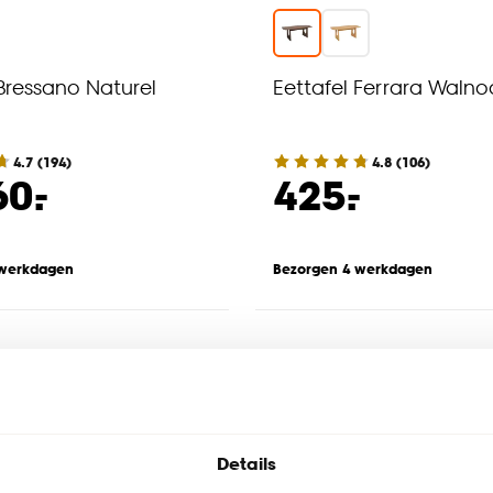
 Bressano Naturel
Eettafel Ferrara Walno
4.7
(
194
)
4.8
(
106
)
-
-
60.
425.
 werkdagen
Bezorgen 4 werkdagen
Details