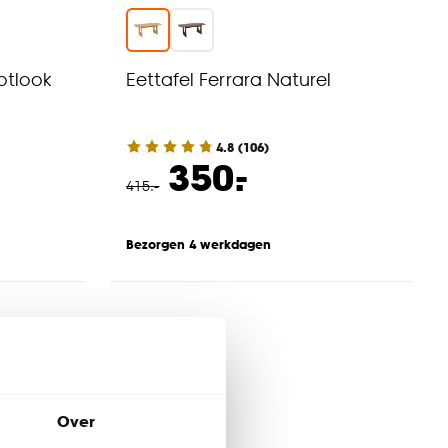
otlook
Eettafel Ferrara Naturel
4.8
(
106
)
-
350.
415
.
-
Bezorgen 4 werkdagen
Over