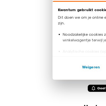
Kwantum gebruikt cooki
Dit doen we om je online e
zijn.
Tijdelijk ui
Noodzakelijke cookies z
winkelwagentje terwijl 
Eettafel
Analytische cookies (op
Marketing cookies (opt
Weigeren
ook buiten de website 
350.
Klik op ‘Ja, alles toestaa
noodzakelijke cookies te 
Geef
accepteren door op ‘Cook
Goed om te weten is dat j