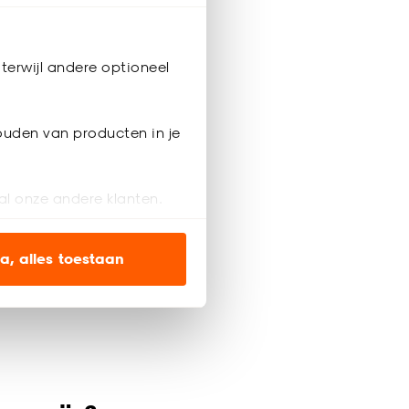
terwijl andere optioneel
ouden van producten in je
al onze andere klanten.
ien op onze website, maar
a, alles toestaan
en’ om alleen de
s wel of niet te
nze
cookieverklaring
.