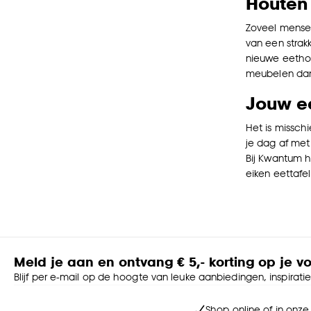
Houten 
Zoveel mensen
van een strak
nieuwe eethoe
meubelen dan
Jouw e
Het is missch
je dag af met
Bij Kwantum h
eiken eettafel
Meld je aan en ontvang € 5,- korting op je v
Blijf per e-mail op de hoogte van leuke aanbiedingen, inspirati
Shop online of in onze