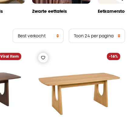
ls
Zwarte eettafels
Eetkamerstoelen
Viral Item
-16%