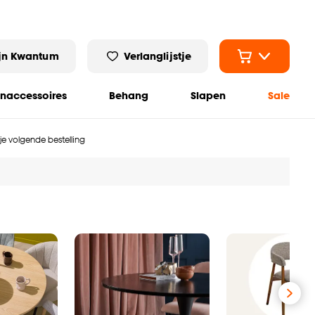
jn Kwantum
Verlanglijstje
naccessoires
Behang
Slapen
Sale
 je volgende bestelling