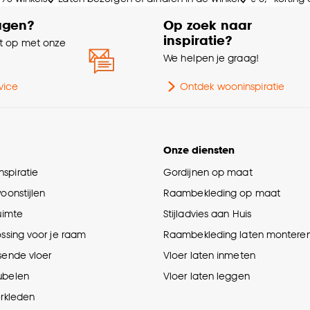
agen?
Op zoek naar
inspiratie?
 op met onze
e
We helpen je graag!
vice
Ontdek wooninspiratie
Onze diensten
spiratie
Gordijnen op maat
woonstijlen
Raambekleding op maat
ruimte
Stijladvies aan Huis
ossing voor je raam
Raambekleding laten montere
sende vloer
Vloer laten inmeten
ubelen
Vloer laten leggen
erkleden