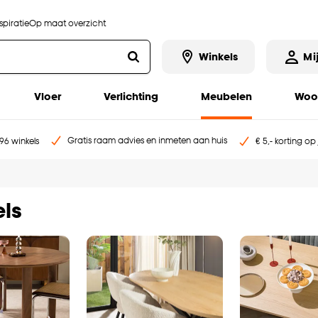
piratie
Op maat overzicht
Winkels
Mi
Vloer
Verlichting
Meubelen
Woo
Gratis raam advies en inmeten aan huis
96 winkels
€ 5,- korting op
els