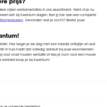
re prijs?
 stijlen eetkamertafels in ons assortiment. Want of je nu
dereen kan bij Kwantum slagen. Ben jij toe aan een complete
tkamerstoelen
. Gevonden wat je zocht? Bestel jouw
antum!
el. Hier begin je de dag met een heerlijk ontbijtje en sluit
el in huis haalt dat volledig aansluit bij jouw woonwensen.
ij voor onze houten eettafel of kies je toch voor een mooie
pe eettafel koop je bij Kwantum!
 op je volgende bestelling