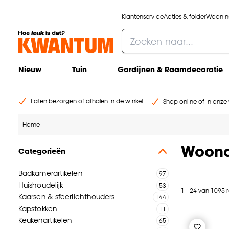
Klantenservice
Acties & folder
Woonins
Nieuw
Tuin
Gordijnen & Raamdecoratie
Laten bezorgen of afhalen in de winkel
Shop online of in onze 
Home
Woona
Categorieën
Badkamerartikelen
Huishoudelijk
1 - 24 van 1095 
Kaarsen & sfeerlichthouders
Kapstokken
Keukenartikelen