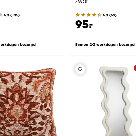
Zwart
4.3
(
135
)
4.3
(
59
)
-
95.
werkdagen bezorgd
Binnen 2-3 werkdagen bezorgd