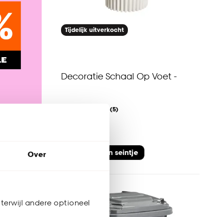
Tijdelijk uitverkocht
Decoratie Schaal Op Voet -
5
(
5
)
22.
50
Geef een seintje
kijk sale
Over
terwijl andere optioneel