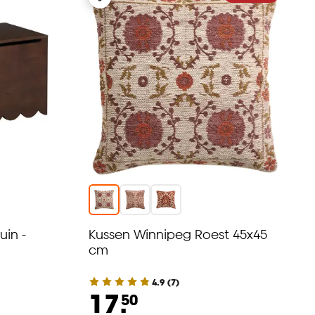
uin -
Kussen Winnipeg Roest 45x45
cm
4.9
(
7
)
17.
50