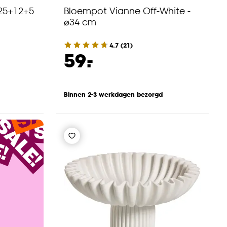
 25+12+5
Bloempot Vianne Off-White -
⌀34 cm
4.7
(
21
)
-
59.
Binnen 2-3 werkdagen bezorgd