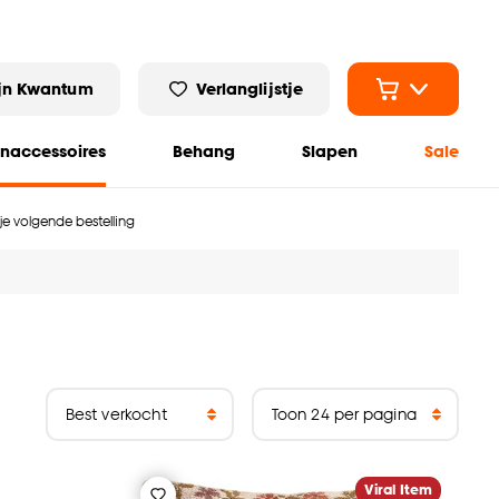
jn Kwantum
Verlanglijstje
naccessoires
Behang
Slapen
Sale
 je volgende bestelling
Viral Item