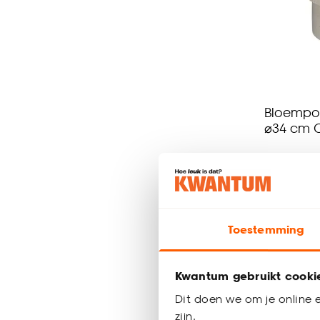
Bloempot
⌀34 cm O
-
59.
Toestemming
Binnen 2-3 
Kwantum gebruikt cooki
Dit doen we om je online e
zijn.