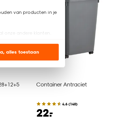
ouden van producten in je
al onze andere klanten.
ien op onze website, maar
a, alles toestaan
en’ om alleen de
s wel of niet te
 28+12+5
Container Antraciet
nze
cookieverklaring
.
4.6
(
140
)
-
22.