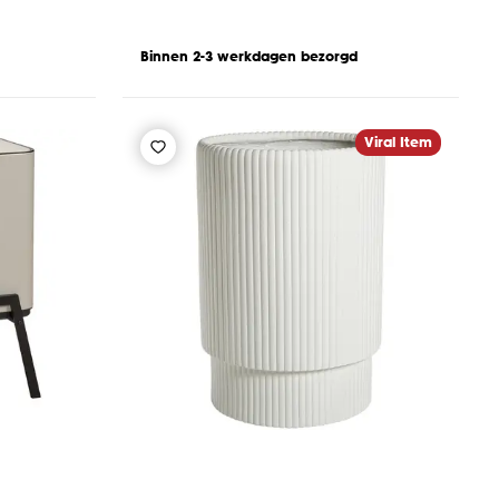
Binnen 2-3 werkdagen bezorgd
Viral Item