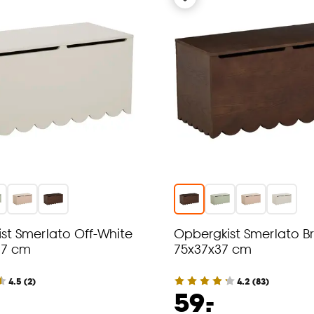
st Smerlato Off-White
Opbergkist Smerlato Br
37 cm
75x37x37 cm
4.5
(
2
)
4.2
(
83
)
-
59.