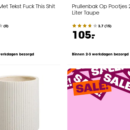
Met Tekst Fuck This Shit
Prullenbak Op Pootjes
Liter Taupe
(0)
3.7
(
15
)
-
105.
werkdagen bezorgd
Binnen 2-3 werkdagen bezorgd