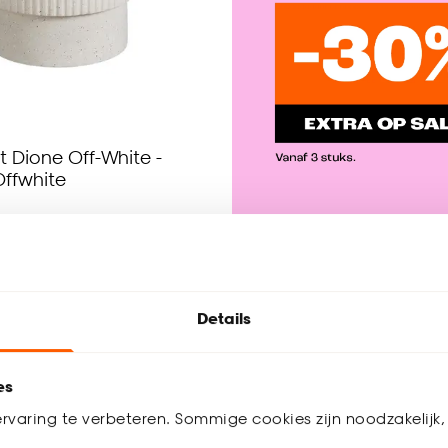
 Dione Off-White -
ffwhite
4.8
(
64
)
Be
Details
werkdagen bezorgd
es
-14%
rvaring te verbeteren. Sommige cookies zijn noodzakelijk, 