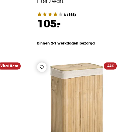
Liter Zwart
4
(
168
)
-
105.
Binnen 2-3 werkdagen bezorgd
Viral Item
-44%