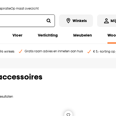
piratie
Op maat overzicht
Winkels
Mi
Vloer
Verlichting
Meubelen
Woo
Gratis raam advies en inmeten aan huis
96 winkels
€ 5,- korting op
ccessoires
resultaten