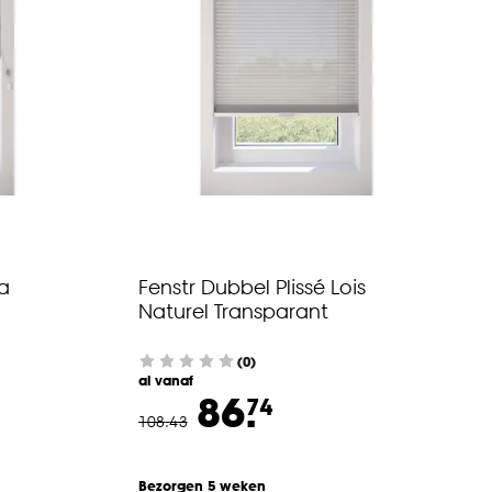
sa
Fenstr Dubbel Plissé Lois
Naturel Transparant
(0)
al vanaf
86.
74
108
.
43
Bezorgen 5 weken