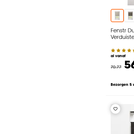
Fenstr Du
Verduist
al vanaf
5
70
.
77
Bezorgen 5