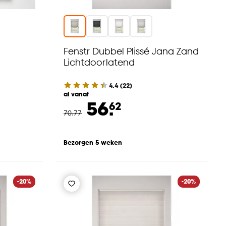
Fenstr Dubbel Plissé Jana Zand
Lichtdoorlatend
4.4
(
22
)
al vanaf
56.
62
70
.
77
Bezorgen 5 weken
-20%
-20%