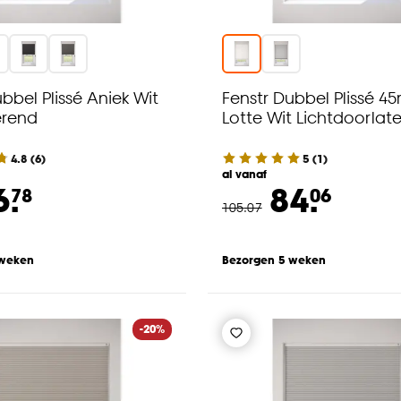
bbel Plissé Aniek Wit
Fenstr Dubbel Plissé 
erend
Lotte Wit Lichtdoorlat
4.8
(
6
)
5
(
1
)
al vanaf
6.
84.
78
06
105
.
07
 weken
Bezorgen 5 weken
-20%