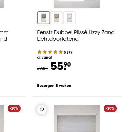
45mm
Fenstr Dubbel Plissé Lizzy Zand
end
Lichtdoorlatend
5
(
7
)
al vanaf
55.
90
69
.
87
Bezorgen 5 weken
-20%
-20%