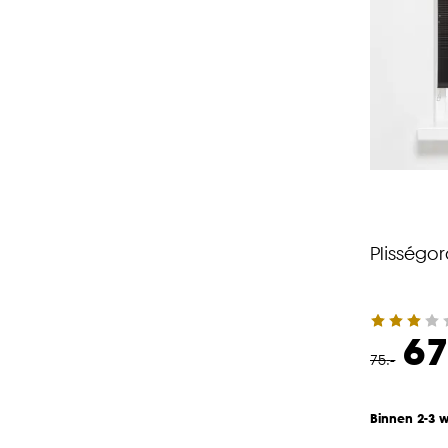
Plisségo
67
75
.
-
Binnen 2-3 