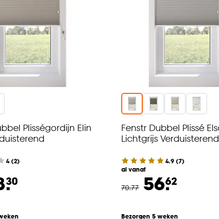
bbel Plisségordijn Elin
Fenstr Dubbel Plissé El
duisterend
Lichtgrijs Verduisterend
4
(
2
)
4.9
(
7
)
al vanaf
8.
56.
30
62
70
.
77
 weken
Bezorgen 5 weken