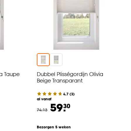
sa Taupe
Dubbel Plisségordijn Olivia
Beige Transparant
4.7
(
3
)
al vanaf
59.
30
74
.
13
Bezorgen 5 weken