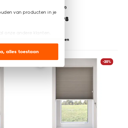
(0)
ouden van producten in je
al vanaf
58.
98
73
.
73
al onze andere klanten.
 je Raam
Bezorgen 5 weken
ien op onze website, maar
a, alles toestaan
-20%
-20%
en’ om alleen de
s wel of niet te
nze
cookieverklaring
.