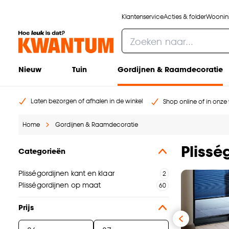
Klantenservice
Acties & folder
Woonins
Nieuw
Tuin
Gordijnen & Raamdecoratie
Laten bezorgen of afhalen in de winkel
Shop online of in onze 
Home
Gordijnen & Raamdecoratie
Plissé
Categorieën
Plisségordijnen kant en klaar
Plisségordijnen op maat
Prijs