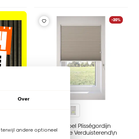
-20%
Over
Fenstr Dubbel Plisségordijn
terwijl andere optioneel
Thirza Taupe Verduisterend\n