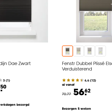
rdijn Dae Zwart
Fenstr Dubbel Plissé El
Verduisterend
3
(
1
)
4.4
(
12
)
.
al vanaf
50
56.
62
70
.
77
werkdagen bezorgd
Bezorgen 5 weken