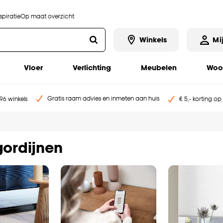
piratie
Op maat overzicht
Winkels
Mi
Vloer
Verlichting
Meubelen
Woo
Gratis raam advies en inmeten aan huis
96 winkels
€ 5,- korting op
gordijnen