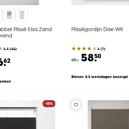
bbel Plissé Elsa Zand
Plisségordijn Dae Wit
erend
4.4
(
44
)
4
(
1
)
58.
50
6.
62
65
.
-
Binnen 2-3 werkdagen bezorgd
 weken
-10%