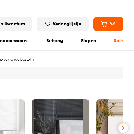
jn Kwantum
Verlanglijstje
naccessoires
Behang
Slapen
Sale
 je volgende bestelling