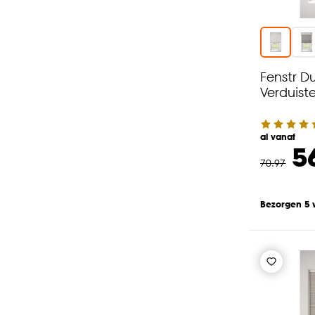
Fenstr Du
Verduist
al vanaf
5
70
.
97
Bezorgen 5