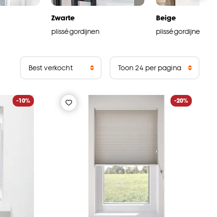
Zwarte
Beige
plisségordijnen
plisségordijnen
-10%
-20%