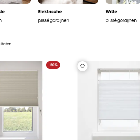
de
Elektrische
Witte
n
plisségordijnen
plisségordijnen
ultaten
-20%