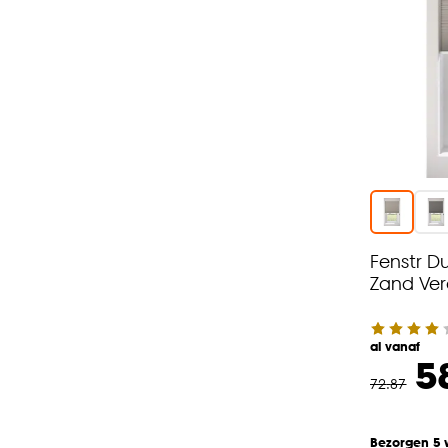
Fenstr Du
Zand Ver
al vanaf
5
72
.
87
Bezorgen 5