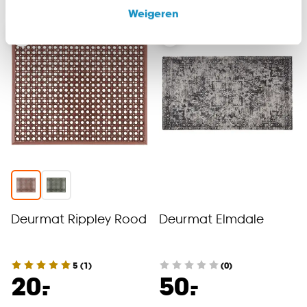
onze website, maar ook buiten de website voor
Weigeren
advertenties en communicatie.
Klik op ‘Ja, alles toestaan’ om gebruik te maken
van alle cookies, of klik op ‘weigeren’ om alleen de
noodzakelijke cookies te accepteren. Je kunt er ook
voor kiezen om bepaalde cookies wel of niet te
accepteren door op ‘Cookies aanpassen’ te
klikken.
Goed om te weten is dat je deze keuze altijd nog
kan aanpassen, bekijk hiervoor onze
cookieverklaring
.
Deurmat Rippley Rood
Deurmat Elmdale
5
(
1
)
(0)
-
-
20.
50.