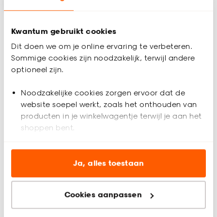
Kwantum gebruikt cookies
Dit doen we om je online ervaring te verbeteren.
Sommige cookies zijn noodzakelijk, terwijl andere
optioneel zijn.
Noodzakelijke cookies zorgen ervoor dat de
website soepel werkt, zoals het onthouden van
producten in je winkelwagentje terwijl je aan het
shoppen bent.
Deurmat Stryker
Deurmat Rowe Grijs
Analytische cookies (optioneel) helpen ons de
website te verbeteren voor jou en al onze andere
Ja, alles toestaan
(0)
(0)
-
-
59.
20.
klanten.
Cookies aanpassen
Marketing cookies (optioneel) laten jou
relevante informatie en aanbiedingen zien op
Binnen 2-3 werkdagen bezorgd
Binnen 2-3 werkdagen bezorgd