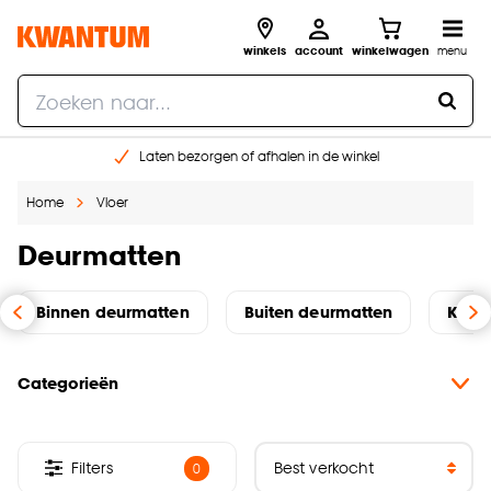
winkels
account
winkelwagen
menu
Laten bezorgen of afhalen in de winkel
Shop online of in onze 96 winkels
Home
Vloer
Gratis raam advies en inmeten aan huis
€ 5,- korting op je volgende bestelling
Deurmatten
Binnen deurmatten
Buiten deurmatten
Koko
Categorieën
Filters
0