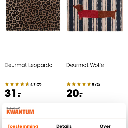
Deurmat Leopardo
Deurmat Wolfe
4.7
(
7
)
5
(
2
)
-
-
31.
20.
Binnen 2-3 werkdagen bezorgd
Binnen 2-3 werkdagen bezorgd
Toestemming
Details
Over