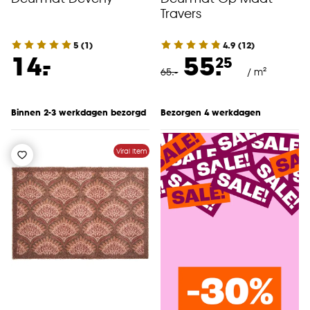
Travers
5
(
1
)
4.9
(
12
)
-
14.
55.
25
65
.
-
/ m²
Binnen 2-3 werkdagen bezorgd
Bezorgen 4 werkdagen
Viral Item