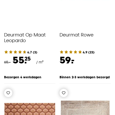
Deurmat Op Maat
Deurmat Rowe
Leopardo
4.7
(
3
)
4.9
(
23
)
-
55.
59.
25
65
.
-
/ m²
Bezorgen 4 werkdagen
Binnen 2-3 werkdagen bezorgd