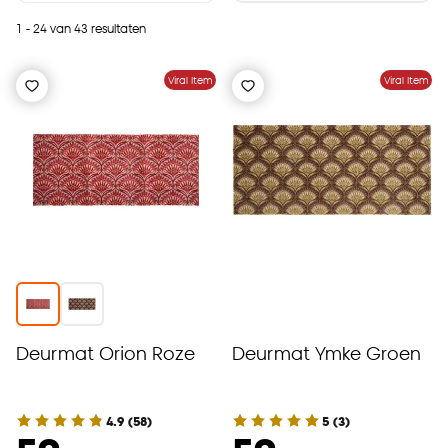
1 - 24 van 43 resultaten
Viral Item
Viral Item
Deurmat Orion Roze
Deurmat Ymke Groen
4.9
(
58
)
5
(
3
)