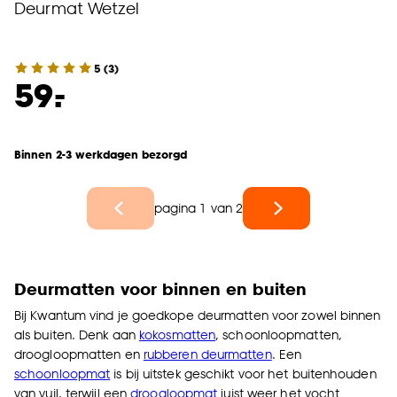
Deurmat Wetzel
5
(
3
)
-
59.
Binnen 2-3 werkdagen bezorgd
pagina 1 van 2
Deurmatten voor binnen en buiten
Bij Kwantum vind je goedkope deurmatten voor zowel binnen
als buiten. Denk aan
kokosmatten
, schoonloopmatten,
droogloopmatten en
rubberen deurmatten
. Een
schoonloopmat
is bij uitstek geschikt voor het buitenhouden
van vuil, terwijl een
droogloopmat
juist weer het vocht