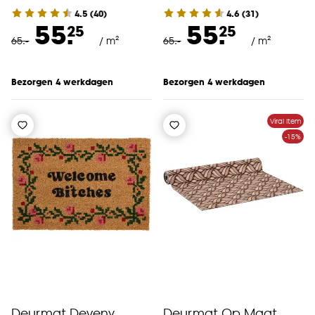
4.5
(
40
)
4.6
(
31
)
55.
55.
25
25
65
.
-
/ m²
65
.
-
/ m²
Bezorgen 4 werkdagen
Bezorgen 4 werkdagen
Viral Item
-15%
Deurmat Deveny
Deurmat Op Maat