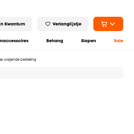
jn Kwantum
Verlanglijstje
naccessoires
Behang
Slapen
Sale
 je volgende bestelling