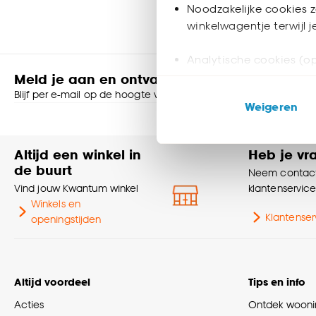
Noodzakelijke cookies z
winkelwagentje terwijl 
Analytische cookies (op
Meld je aan en ontvang € 5,- korting op je v
Marketing cookies (opt
Blijf per e-mail op de hoogte van leuke aanbiedingen, inspirati
Weigeren
ook buiten de website 
Shop online of in onze
Klik op ‘Ja, alles toestaa
Altijd een winkel in
Heb je vr
noodzakelijke cookies te 
de buurt
Neem contact
accepteren door op ‘Cook
Vind jouw Kwantum winkel
klantenservic
Winkels en
Goed om te weten is dat j
Klantenser
openingstijden
Altijd voordeel
Tips en info
Acties
Ontdek woonin