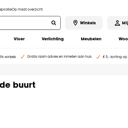
piratie
Op maat overzicht
Winkels
Mi
Vloer
Verlichting
Meubelen
Woo
Gratis raam advies en inmeten aan huis
96 winkels
€ 5,- korting op
 de buurt