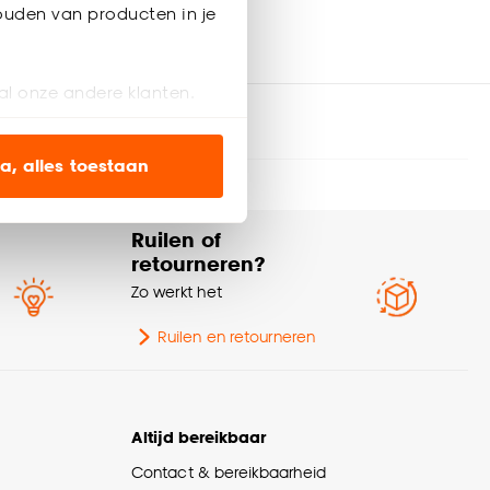
ouden van producten in je
al onze andere klanten.
ien op onze website, maar
a, alles toestaan
 op je volgende bestelling
en’ om alleen de
Ruilen of
s wel of niet te
retourneren?
Zo werkt het
nze
cookieverklaring
.
Ruilen en retourneren
Altijd bereikbaar
Contact & bereikbaarheid