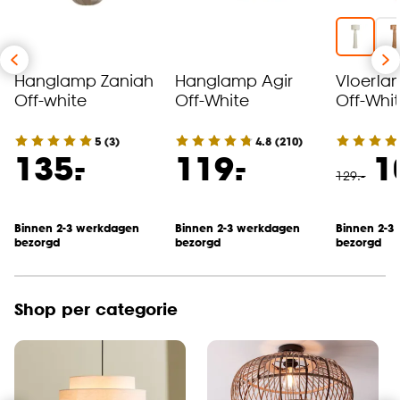
Hanglamp Zaniah
Hanglamp Agir
Vloerla
Off-white
Off-White
Off-Whi
5
(
3
)
4.8
(
210
)
-
-
135.
119.
1
129
.
-
Binnen 2-3 werkdagen
Binnen 2-3 werkdagen
Binnen 2-3
bezorgd
bezorgd
bezorgd
Shop per categorie