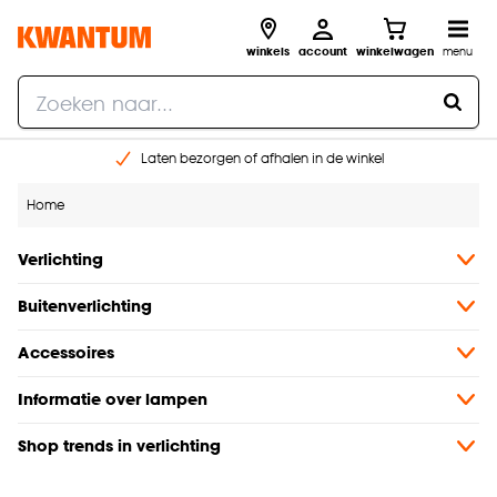
winkels
account
winkelwagen
menu
Laten bezorgen of afhalen in de winkel
Shop online of in onze 96 winkels
Home
Gratis raam advies en inmeten aan huis
€ 5,- korting op je volgende bestelling
Verlichting
Buitenverlichting
Accessoires
Informatie over lampen
Shop trends in verlichting