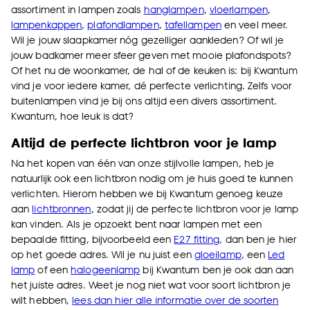
assortiment in lampen zoals
hanglampen
,
vloerlampen
,
lampenkappen
,
plafondlampen
,
tafellampen
en veel meer.
Wil je jouw slaapkamer nóg gezelliger aankleden? Of wil je
jouw badkamer meer sfeer geven met mooie plafondspots?
Of het nu de woonkamer, de hal of de keuken is: bij Kwantum
vind je voor iedere kamer, dé perfecte verlichting. Zelfs voor
buitenlampen vind je bij ons altijd een divers assortiment.
Kwantum, hoe leuk is dat?
Altijd de perfecte lichtbron voor je lamp
Na het kopen van één van onze stijlvolle lampen, heb je
natuurlijk ook een lichtbron nodig om je huis goed te kunnen
verlichten. Hierom hebben we bij Kwantum genoeg keuze
aan
lichtbronnen
, zodat jij de perfecte lichtbron voor je lamp
kan vinden. Als je opzoekt bent naar lampen met een
bepaalde fitting, bijvoorbeeld een
E27 fitting
, dan ben je hier
op het goede adres. Wil je nu juist een
gloeilamp
, een
Led
lamp
of een
halogeenlamp
bij Kwantum ben je ook dan aan
het juiste adres. Weet je nog niet wat voor soort lichtbron je
wilt hebben,
lees dan hier alle informatie over de soorten