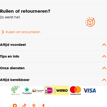
Raamdecoratie
Ruilen of retourneren?
Hoogte
175 CM
Zo werkt het
Samenstelling
Aluminium 100%
Ruilen en retourneren
Mogelijkheden inkorten
Alleen breedte
Altijd voordeel
Tips en info
Onze diensten
Altijd bereikbaar