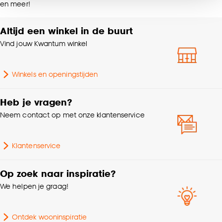
Scandinavisch, Modern,
en meer!
noodzakelijke cookies te accepteren. Je kunt er ook
Interieurstijl
Japandi, Landelijk
voor kiezen om bepaalde cookies wel of niet te
accepteren door op ‘Cookies aanpassen’ te
Altijd een winkel in de buurt
Lamelbreedte
2.5 CM
klikken.
Vind jouw Kwantum winkel
Goed om te weten is dat je deze keuze altijd nog
Garantietermijn
24 maanden
Winkels en openingstijden
kan aanpassen, bekijk hiervoor onze
cookieverklaring
.
Kleurtint
Wit
Heb je vragen?
Neem contact op met onze klantenservice
Breedte
140 CM
Klantenservice
Afwasbaar, Afnemen met
Wasvoorschriften
vochtige doek
Op zoek naar inspiratie?
We helpen je graag!
Montage materiaal
Inclusief
Kenmerken
Ontdek wooninspiratie
Met ladderkoord