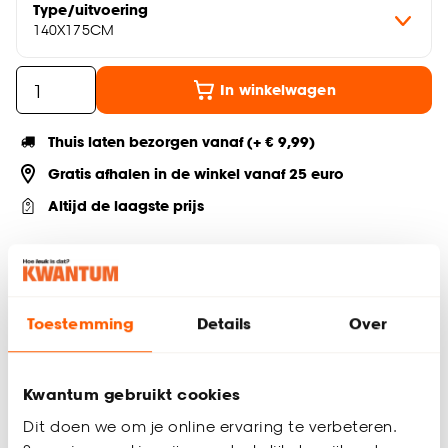
Type/uitvoering
140X175CM
In winkelwagen
Thuis laten bezorgen vanaf (+ € 9,99)
Gratis afhalen in de winkel vanaf 25 euro
Altijd de laagste prijs
Deel jouw product & volg ons op social
Toestemming
Details
Over
Productomschrijving
Jaloezie met witte aluminium stroken van 25 mm. Ideaal voor
Kwantum gebruikt cookies
het regelen van licht en privacy. Eenvoudig zelf te monteren.
Dit doen we om je online ervaring te verbeteren.
Met vochtige doek reinigen. Het bedieningskoord zit aan de