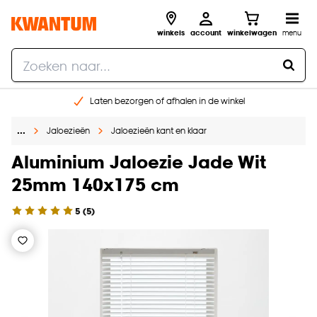
winkels
account
winkelwagen
menu
Laten bezorgen of afhalen in de winkel
Shop online of in onze 96 winkels
…
Jaloezieën
Jaloezieën kant en klaar
Gratis raam advies en inmeten aan huis
€ 5,- korting op je volgende bestelling
Aluminium Jaloezie Jade Wit
25mm 140x175 cm
5
(
5
)