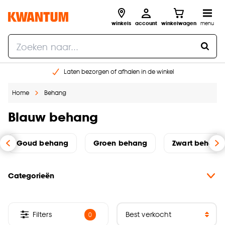
winkels
account
winkelwagen
menu
Laten bezorgen of afhalen in de winkel
Shop online of in onze 96 winkels
Home
Behang
Gratis raam advies en inmeten aan huis
€ 5,- korting op je volgende bestelling
Blauw behang
Goud behang
Groen behang
Zwart behang
Categorieën
Filters
0