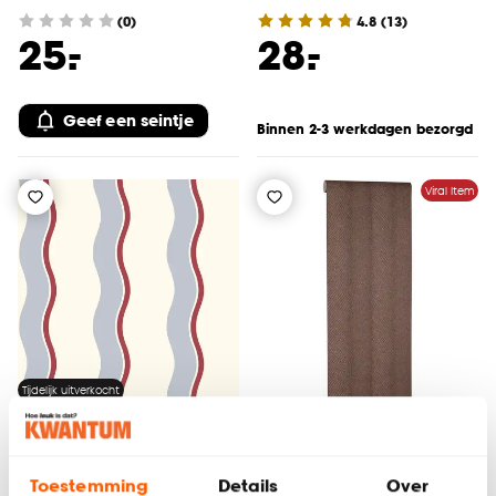
(0)
4.8
(
13
)
-
-
25.
28.
Geef een seintje
Binnen 2-3 werkdagen bezorgd
Viral Item
Tijdelijk uitverkocht
Toestemming
Details
Over
Behang Lewis
Behang Steffie