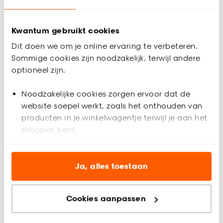
Kwantum gebruikt cookies
(0)
5
(
1
)
-
-
25.
31.
Dit doen we om je online ervaring te verbeteren.
Sommige cookies zijn noodzakelijk, terwijl andere
optioneel zijn.
Geef een seintje
Binnen 2-3 werkdagen bezorgd
Noodzakelijke cookies zorgen ervoor dat de
website soepel werkt, zoals het onthouden van
producten in je winkelwagentje terwijl je aan het
shoppen bent.
Analytische cookies (optioneel) helpen ons de
website te verbeteren voor jou en al onze andere
Ja, alles toestaan
klanten.
Cookies aanpassen
Marketing cookies (optioneel) laten jou
relevante informatie en aanbiedingen zien op