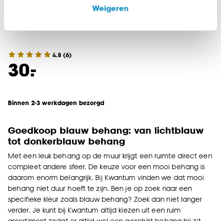
onze website, maar ook buiten de website voor
Weigeren
advertenties en communicatie.
Behang Anna
Klik op ‘Ja, alles toestaan’ om gebruik te maken
van alle cookies, of klik op ‘weigeren’ om alleen de
4.8
(
6
)
noodzakelijke cookies te accepteren. Je kunt er ook
-
30.
voor kiezen om bepaalde cookies wel of niet te
accepteren door op ‘Cookies aanpassen’ te
klikken.
Binnen 2-3 werkdagen bezorgd
Goed om te weten is dat je deze keuze altijd nog
Goedkoop blauw behang: van lichtblauw
kan aanpassen, bekijk hiervoor onze
tot donkerblauw behang
cookieverklaring
.
Met een leuk behang op de muur krijgt een ruimte direct een
compleet andere sfeer. De keuze voor een mooi behang is
daarom enorm belangrijk. Bij Kwantum vinden we dat mooi
behang niet duur hoeft te zijn. Ben je op zoek naar een
specifieke kleur zoals blauw behang? Zoek dan niet langer
verder. Je kunt bij Kwantum altijd kiezen uit een ruim
assortiment zodat er altijd wel een geschikt behang bij zit,