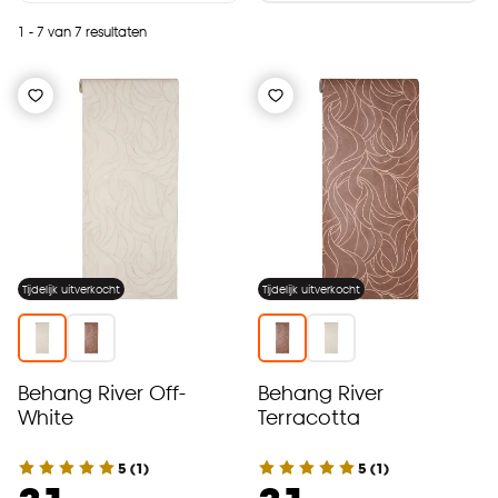
1 - 7 van 7 resultaten
Tijdelijk uitverkocht
Tijdelijk uitverkocht
Behang River Off-
Behang River
White
Terracotta
5
(
1
)
5
(
1
)