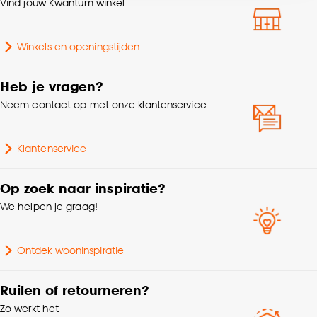
Vind jouw Kwantum winkel
accepteren door op ‘Cookies aanpassen’ te
klikken.
Winkels en openingstijden
Goed om te weten is dat je deze keuze altijd nog
kan aanpassen, bekijk hiervoor onze
Heb je vragen?
cookieverklaring
.
Neem contact op met onze klantenservice
Klantenservice
Op zoek naar inspiratie?
We helpen je graag!
Ontdek wooninspiratie
Ruilen of retourneren?
Zo werkt het