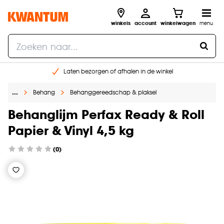
winkels
account
winkelwagen
menu
Laten bezorgen of afhalen in de winkel
Shop online of in onze 96 winkels
…
Behang
Behanggereedschap & plaksel
Gratis raam advies en inmeten aan huis
€ 5,- korting op je volgende bestelling
Behanglijm Perfax Ready & Roll
Papier & Vinyl 4,5 kg
(0)