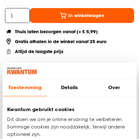
In winkelwagen
Thuis laten bezorgen vanaf (+ € 5,99)
Gratis afhalen in de winkel vanaf 25 euro
Altijd de laagste prijs
Deel jouw product & volg ons op social
Toestemming
Details
Over
Productomschrijving
Gebruiksklare behanglijm Papier & Vinyl voor het verlijmen
Kwantum gebruikt cookies
van alle soorten behang. De inhoud van 4,5 kg is genoeg
Dit doen we om je online ervaring te verbeteren.
voor 6 rollen behang. Geen voorbereiding vereist. Direct op
Sommige cookies zijn noodzakelijk, terwijl andere
de muur te gebruiken.
optioneel zijn.
Productspecificaties