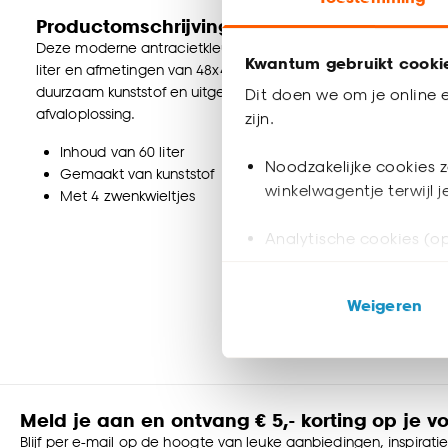
Productomschrijving
Deze moderne antracietkleurige container is een praktische 
Kwantum gebruikt cooki
liter en afmetingen van 48x42x64 cm (lxbxh) biedt de prullen
duurzaam kunststof en uitgerust met 4 zwenkwieltjes, wat hem
Dit doen we om je online e
afvaloplossing.
zijn.
Inhoud van 60 liter
Noodzakelijke cookies z
Gemaakt van kunststof
winkelwagentje terwijl 
Met 4 zwenkwieltjes
Analytische cookies (op
Marketing cookies (opt
Weigeren
ook buiten de website 
Klik op ‘Ja, alles toestaa
noodzakelijke cookies te 
accepteren door op ‘Cook
Meld je aan en ontvang € 5,- korting op je v
Blijf per e-mail op de hoogte van leuke aanbiedingen, inspirati