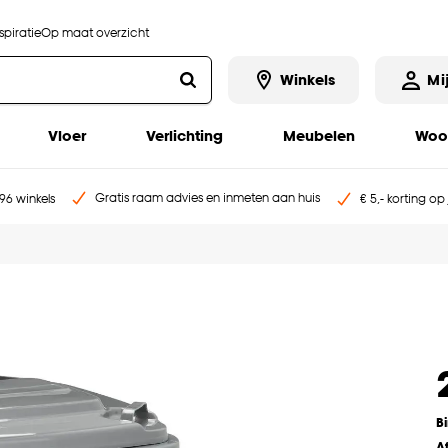
piratie
Op maat overzicht
Winkels
Mi
Vloer
Verlichting
Meubelen
Woo
Gratis raam advies en inmeten aan huis
96 winkels
€ 5,- korting op
B
A