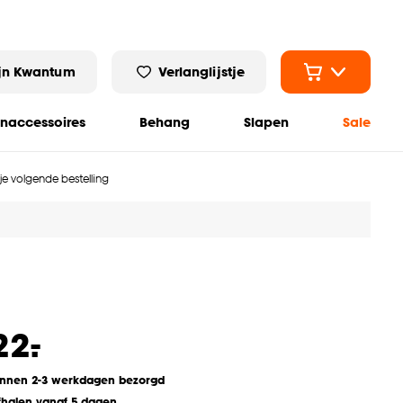
jn Kwantum
Verlanglijstje
naccessoires
Behang
Slapen
Sale
 je volgende bestelling
-
22.
innen 2-3 werkdagen bezorgd
fhalen vanaf 5 dagen