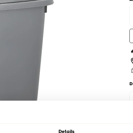
D
Details