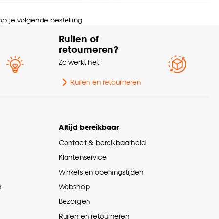
eedte
42 CM
nze
cookieverklaring
.
 op je volgende bestelling
ngte
48 CM
Ruilen of
retourneren?
wicht
2.4 Kg
Zo werkt het
tal stuks
1 Stk
Ruilen en retourneren
ogte
64 CM
Altijd bereikbaar
Contact & bereikbaarheid
Klantenservice
Winkels en openingstijden
n
Webshop
Bezorgen
Ruilen en retourneren