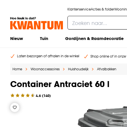
Klantenservice
Acties & folder
Woonins
Nieuw
Tuin
Gordijnen & Raamdecoratie
Laten bezorgen of afhalen in de winkel
Shop online of in onze 
Home
Woonaccessoires
Huishoudelijk
Afvalbakken
Container Antraciet 60 l
4.6
(
140
)