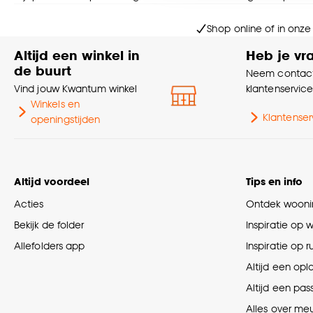
Goed om te weten is dat j
Shop online of in onze
Altijd een winkel in
Heb je vr
de buurt
Neem contact
Vind jouw Kwantum winkel
klantenservic
Winkels en
Klantenser
openingstijden
Altijd voordeel
Tips en info
Acties
Ontdek woonin
Bekijk de folder
Inspiratie op 
Allefolders app
Inspiratie op 
Altijd een opl
Altijd een pas
Alles over me