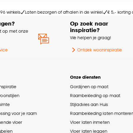
Br
e deze keuze altijd nog kan aanpassen, bekijk hiervoor o
 96 winkels
Laten bezorgen of afhalen in de winkel
€ 5,- korting
Le
agen?
Op zoek naar
inspiratie?
 op met onze
Ge
e
We helpen je graag!
Aan
vice
Ontdek wooninspiratie
Ho
Onze diensten
spiratie
Gordijnen op maat
woonstijlen
Raambekleding op maat
ruimte
Stijladvies aan Huis
ossing voor je raam
Raambekleding laten montere
sende vloer
Vloer laten inmeten
ubelen
Vloer laten leggen