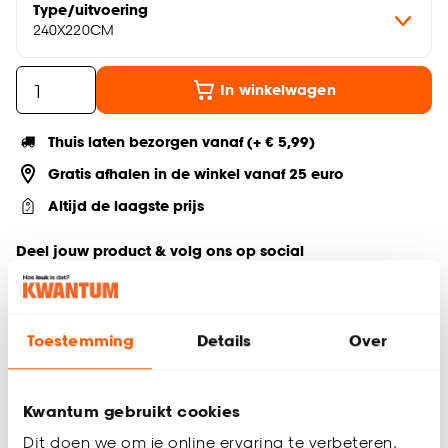
Type/uitvoering
240X220CM
In winkelwagen
Thuis laten bezorgen vanaf (+ € 5,99)
Gratis afhalen in de winkel vanaf 25 euro
Altijd de laagste prijs
Deel jouw product & volg ons op social
Toestemming
Details
Over
Productomschrijving
Dekbedovertrek Daisy
Geschikt voor 240x220 cm dekbed
Kwantum gebruikt cookies
Zand van kleur
Dit doen we om je online ervaring te verbeteren.