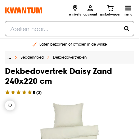
winkels
account
winkelwagen
menu
Laten bezorgen of afhalen in de winkel
Shop online of in onze 96 winkels
…
Beddengoed
Dekbedovertrekken
Gratis raam advies en inmeten aan huis
€ 5,- korting op je volgende bestelling
Dekbedovertrek Daisy Zand
240x220 cm
5
(
2
)