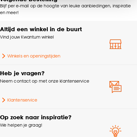
van alle cookies, of klik op ‘weigeren’ om alleen de
Blijf per e-mail op de hoogte van leuke aanbiedingen, inspiratie
noodzakelijke cookies te accepteren. Je kunt er ook
Kleurtint
Zand
en meer!
voor kiezen om bepaalde cookies wel of niet te
accepteren door op ‘Cookies aanpassen’ te
Altijd een winkel in de buurt
Samenstelling
100% Polyester
klikken.
Vind jouw Kwantum winkel
Goed om te weten is dat je deze keuze altijd nog
Breedte
240 CM
kan aanpassen, bekijk hiervoor onze
Winkels en openingstijden
cookieverklaring
.
Lengte
220 CM
Heb je vragen?
Hoogte
1 CM
Neem contact op met onze klantenservice
Gewicht
1.319 Kg
Klantenservice
Standaard afmetingen
220x240cm
Op zoek naar inspiratie?
We helpen je graag!
Interieurstijl
Eclectisch