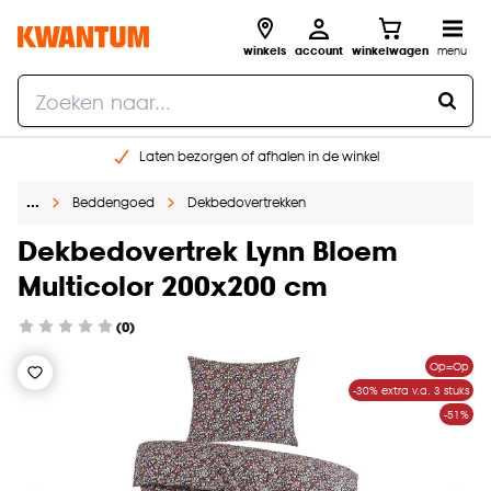
winkels
account
winkelwagen
menu
Laten bezorgen of afhalen in de winkel
Shop online of in onze 96 winkels
…
Beddengoed
Dekbedovertrekken
Gratis raam advies en inmeten aan huis
€ 5,- korting op je volgende bestelling
Dekbedovertrek Lynn Bloem
Multicolor 200x200 cm
(0)
Op=Op
-30% extra v.a. 3 stuks
-51%