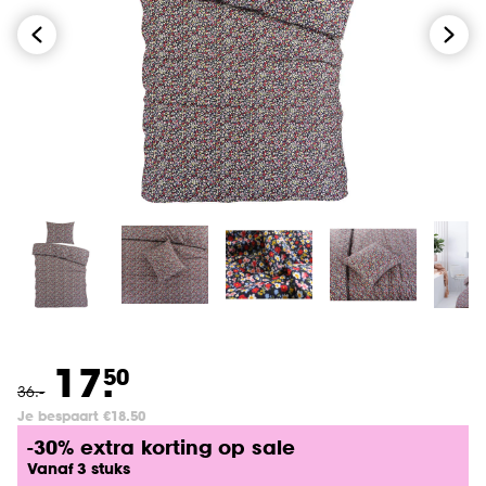
17.
50
36
.
-
Je bespaart €18.50
-30% extra korting op sale
Vanaf 3 stuks