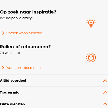
Kleurtint
Multicolor
Op zoek naar inspiratie?
We helpen je graag!
Interieurstijl
Kleurrijk
Ontdek wooninspiratie
Standaard afmetingen
200x200cm
Ruilen of retourneren?
Zo werkt het
Ruilen en retourneren
Altijd voordeel
Tips en info
Onze diensten