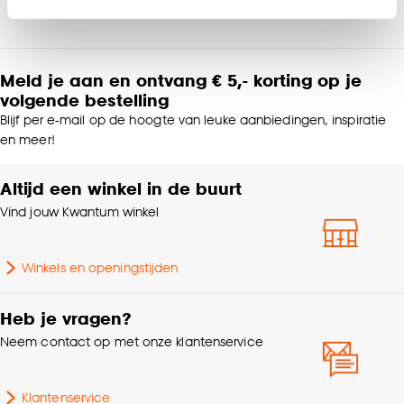
Klik op ‘Ja, alles toestaan’ om gebruik te maken
Product afmetingen (cm)
200x220 (bxd)
van alle cookies, of klik op ‘weigeren’ om alleen de
noodzakelijke cookies te accepteren. Je kunt er ook
Meld je aan en ontvang € 5,- korting op je
Samenstelling
100% Katoen
voor kiezen om bepaalde cookies wel of niet te
volgende bestelling
accepteren door op ‘Cookies aanpassen’ te
Blijf per e-mail op de hoogte van leuke aanbiedingen, inspiratie
Breedte
200 CM
en meer!
klikken.
Goed om te weten is dat je deze keuze altijd nog
Altijd een winkel in de buurt
Gewicht
1.2 Kg
kan aanpassen, bekijk hiervoor onze
Vind jouw Kwantum winkel
cookieverklaring
.
Milieu kenmerken
Oeko-Tex Standard 100
Winkels en openingstijden
Lengte
220 CM
Heb je vragen?
Garantietermijn
24 maanden
Neem contact op met onze klantenservice
Geschikt voor ruimte
Slaapkamer
Klantenservice