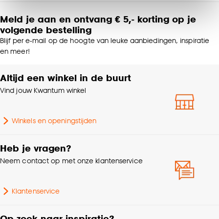
Klik op ‘Ja, alles toestaan’ om gebruik te maken
van alle cookies, of klik op ‘weigeren’ om alleen de
Meld je aan en ontvang € 5,- korting op je
Samenstelling
100% katoen
volgende bestelling
noodzakelijke cookies te accepteren. Je kunt er ook
voor kiezen om bepaalde cookies wel of niet te
Blijf per e-mail op de hoogte van leuke aanbiedingen, inspiratie
Standaard afmetingen
140x200cm
en meer!
accepteren door op ‘Cookies aanpassen’ te
klikken.
Altijd een winkel in de buurt
Geschikt voor ruimte
Slaapkamer
Goed om te weten is dat je deze keuze altijd nog
Vind jouw Kwantum winkel
kan aanpassen, bekijk hiervoor onze
Interieurstijl
Bohemian
cookieverklaring
.
Winkels en openingstijden
Hoogte
5.5 CM
Heb je vragen?
Garantietermijn
24 maanden
Neem contact op met onze klantenservice
Breedte
26.5 CM
Klantenservice
Gewicht
0.81 Kg
Op zoek naar inspiratie?