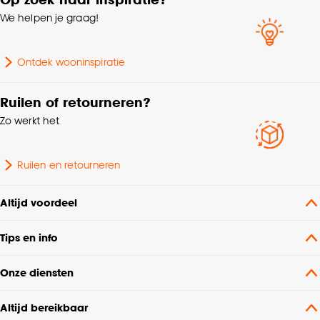
We helpen je graag!
Kleurtint
Multicolor
Ontdek wooninspiratie
Lengte
36 CM
Ruilen of retourneren?
Zo werkt het
Ruilen en retourneren
Altijd voordeel
Tips en info
Onze diensten
Altijd bereikbaar