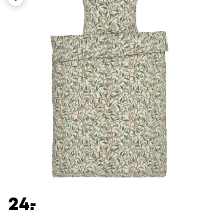
-
24.