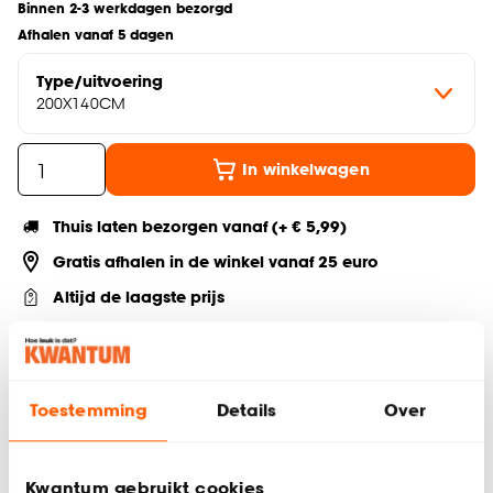
Binnen 2-3 werkdagen bezorgd
Afhalen vanaf 5 dagen
Type/uitvoering
200X140CM
In winkelwagen
Thuis laten bezorgen vanaf (+ € 5,99)
Gratis afhalen in de winkel vanaf 25 euro
Altijd de laagste prijs
Deel jouw product & volg ons op social
Toestemming
Details
Over
Productomschrijving
Kwantum gebruikt cookies
Geschikt voor 140×200 cm dekbed