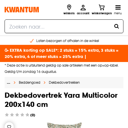
winkels
account
winkelwagen
menu
Laten bezorgen of afhalen in de winkel
Shop online of in onze 96 winkels
🥳 EXTRA korting op SALE*: 2 stuks = 15% extra, 3 stuks =
Gratis raam advies en inmeten aan huis
20% extra, 4 of meer stuks = 25% extra |
€ 5,- korting op je volgende bestelling
* Deze actie is uitsluitend geldig op sale artikelen met een op=op-label.
Geldig t/m zondag 16 augustus.
…
Beddengoed
Dekbedovertrekken
Dekbedovertrek Yara Multicolor
200x140 cm
(0)