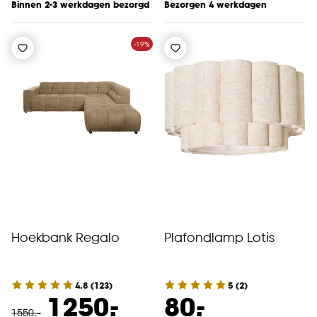
Binnen 2-3 werkdagen bezorgd
Bezorgen 4 werkdagen
-19%
Hoekbank Regalo
Plafondlamp Lotis
4.8
(
123
)
5
(
2
)
-
-
1250.
80.
1550
.
-