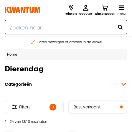
winkels
account
winkelwagen
menu
Laten bezorgen of afhalen in de winkel
Shop online of in onze 96 winkels
Home
Gratis raam advies en inmeten aan huis
€ 5,- korting op je volgende bestelling
Dierendag
Categorieën
Filters
0
1 - 24 van 3810 resultaten