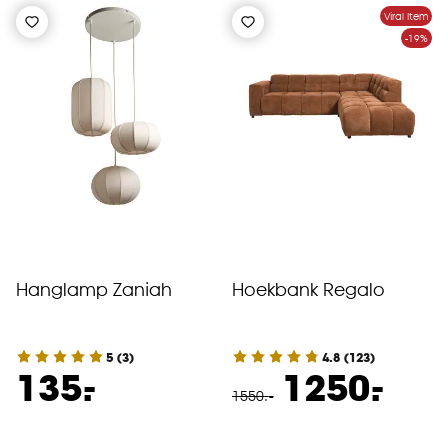
Viral Item
-19%
Hanglamp Zaniah
Hoekbank Regalo
5
(
3
)
4.8
(
123
)
-
-
135.
1250.
1550
.
-