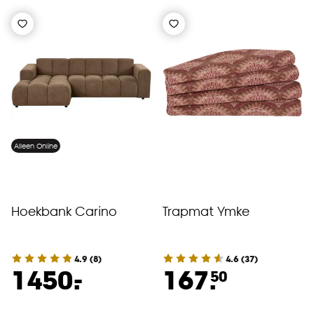
Alleen Online
Hoekbank Carino
Trapmat Ymke
4.9
(
8
)
4.6
(
37
)
-
1450.
167.
50