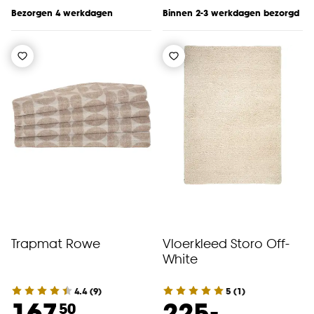
Bezorgen 4 werkdagen
Binnen 2-3 werkdagen bezorgd
Trapmat Rowe
Vloerkleed Storo Off-
White
4.4
(
9
)
5
(
1
)
-
167.
225.
50