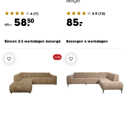
Beige
4
(
1
)
3.9
(
13
)
-
58.
85.
50
65
.
-
Binnen 2-3 werkdagen bezorgd
Bezorgen 4 werkdagen
-19%