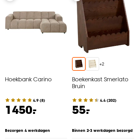
+
2
Hoekbank Carino
Boekenkast Smerlato
Bruin
4.9
(
8
)
4.4
(
202
)
-
-
1450.
55.
Bezorgen 4 werkdagen
Binnen 2-3 werkdagen bezorgd