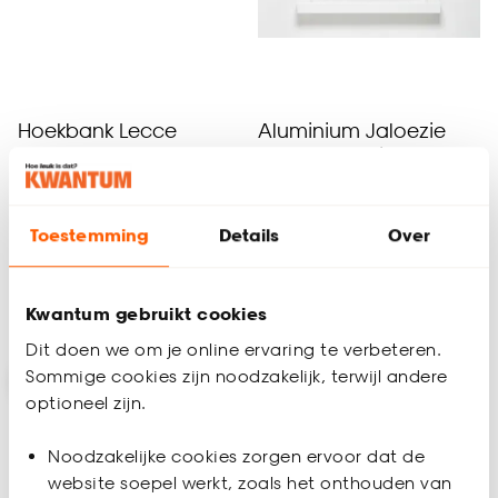
Hoekbank Lecce
Aluminium Jaloezie
Jade Antraciet 25mm
4.8
(
110
)
4.8
(
87
)
-
-
995.
55.
Toestemming
Details
Over
Kwantum gebruikt cookies
Bezorgen 4 werkdagen
Bezorgen 4 werkdagen
Dit doen we om je online ervaring te verbeteren.
Sommige cookies zijn noodzakelijk, terwijl andere
-10%
optioneel zijn.
Noodzakelijke cookies zorgen ervoor dat de
website soepel werkt, zoals het onthouden van