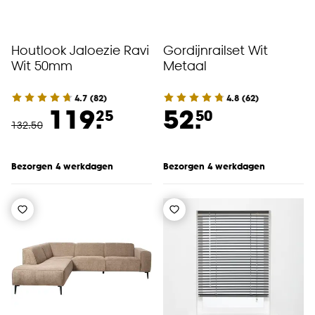
Houtlook Jaloezie Ravi
Gordijnrailset Wit
Wit 50mm
Metaal
4.7
(
82
)
4.8
(
62
)
119.
52.
25
50
132
.
50
Bezorgen 4 werkdagen
Bezorgen 4 werkdagen