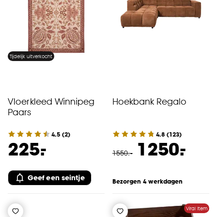
Goed om te weten is dat je deze keuze altijd nog
kan aanpassen, bekijk hiervoor onze
cookieverklaring
.
Tijdelijk uitverkocht
Vloerkleed Winnipeg
Hoekbank Regalo
Paars
4.5
(
2
)
4.8
(
123
)
-
-
225.
1250.
1550
.
-
Geef een seintje
Bezorgen 4 werkdagen
Viral Item