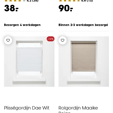
4.2
(
35
)
4.6
(
13
)
-
-
38.
90.
Bezorgen 4 werkdagen
Binnen 2-3 werkdagen bezorgd
-10%
Plisségordijn Dae Wit
Rolgordijn Maaike