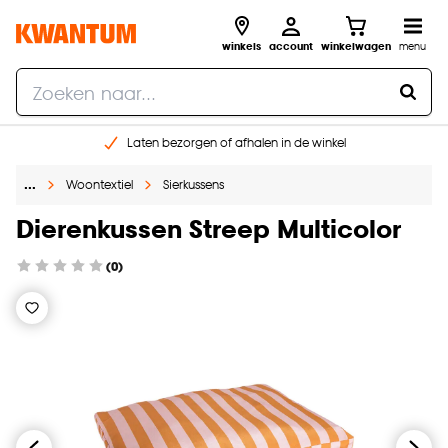
winkels
account
winkelwagen
menu
Laten bezorgen of afhalen in de winkel
Shop online of in onze 96 winkels
…
Woontextiel
Sierkussens
Gratis raam advies en inmeten aan huis
€ 5,- korting op je volgende bestelling
Dierenkussen Streep Multicolor
(0)