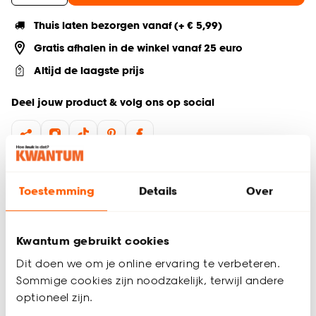
Thuis laten bezorgen vanaf (+ € 5,99)
Gratis afhalen in de winkel vanaf 25 euro
Altijd de laagste prijs
Deel jouw product & volg ons op social
Productomschrijving
Toestemming
Details
Over
Het Streep dierenkussen in een multicolor kleur is een zacht
en sfeervol dieren kussen voor je hond. Met een afmeting van
65x50 cm (lxb) biedt dit comfortabele hondenkussen
Kwantum gebruikt cookies
voldoende ruimte. Het is gemaakt van 100% polyester en
past perfect in elk interieur. Een ideaal honden kussen wat
Dit doen we om je online ervaring te verbeteren.
zorgt voor rust en ontspanning bij jouw trouwe viervoeter.
Sommige cookies zijn noodzakelijk, terwijl andere
optioneel zijn.
Productspecificaties