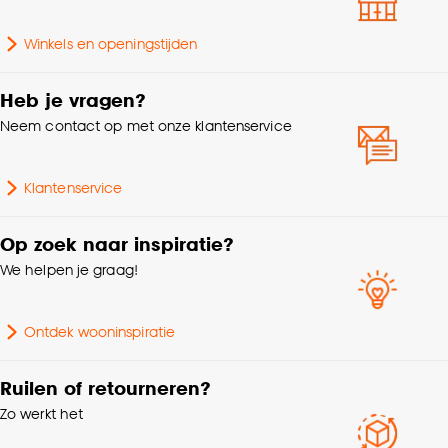
accepteren door op ‘Cookies aanpassen’ te
Hoogte
6 CM
klikken.
Winkels en openingstijden
Gewicht
0.6 Kg
Goed om te weten is dat je deze keuze altijd nog
Heb je vragen?
kan aanpassen, bekijk hiervoor onze
Garantietermijn
24 maanden
cookieverklaring
.
Neem contact op met onze klantenservice
Klantenservice
Op zoek naar inspiratie?
We helpen je graag!
Ontdek wooninspiratie
Ruilen of retourneren?
Zo werkt het