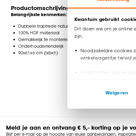
Productomschrijving
Belangrijkste kenmerken:
Kwantum gebruikt cooki
Dubbele traptrede naturel eiken
Dit doen we om je online e
100% HDF materiaal
zijn.
Gemakkelijk te monteren
Onderhoudsvriendelijk
Noodzakelijke cookies z
90x61x6 cm (lxbxh)
winkelwagentje terwijl 
Analytische cookies (op
Marketing cookies (opt
Weigeren
ook buiten de website 
Klik op ‘Ja, alles toestaa
noodzakelijke cookies te 
accepteren door op ‘Cook
Meld je aan en ontvang € 5,- korting op je v
Blijf per e-mail op de hoogte van leuke aanbiedingen, inspirati