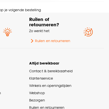
menstelling
100% HDF
nze
cookieverklaring
.
 op je volgende bestelling
ogte
6 CM
Ruilen of
retourneren?
ntal stuks
1 Stk
Zo werkt het
schikt voor
Trapgeschikt
Ruilen en retourneren
Scandinavisch, Japandi,
erieurstijl
Modern, Retro, Landelijk,
Altijd bereikbaar
Industrieel, Klassiek
Contact & bereikbaarheid
eedte
61 CM
Klantenservice
Winkels en openingstijden
n
Webshop
Bezorgen
Ruilen en retourneren