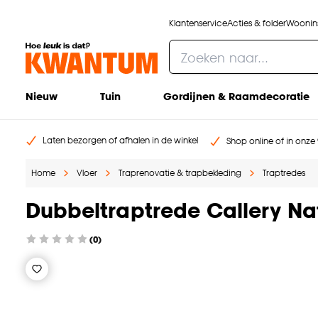
Klantenservice
Acties & folder
Woonins
Nieuw
Tuin
Gordijnen & Raamdecoratie
Laten bezorgen of afhalen in de winkel
Shop online of in onze 
Home
Vloer
Traprenovatie & trapbekleding
Traptredes
Dubbeltraptrede Callery Nat
(0)