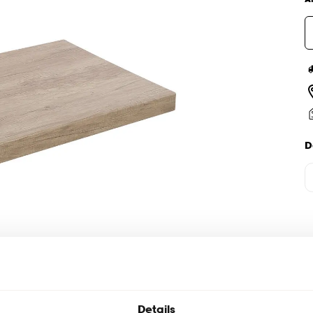
D
Details