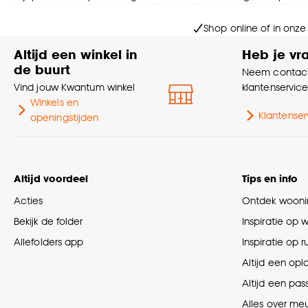
Goed om te weten is dat j
Shop online of in onze
Altijd een winkel in
Heb je vr
de buurt
Neem contact
Vind jouw Kwantum winkel
klantenservic
Winkels en
Klantenser
openingstijden
Altijd voordeel
Tips en info
Acties
Ontdek woonin
Bekijk de folder
Inspiratie op 
Allefolders app
Inspiratie op 
Altijd een opl
Altijd een pas
Alles over me