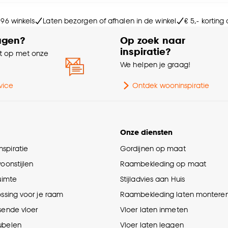
Sa
e deze keuze altijd nog kan aanpassen, bekijk hiervoor o
 96 winkels
Laten bezorgen of afhalen in de winkel
€ 5,- korting
Ho
agen?
Op zoek naar
inspiratie?
 op met onze
Aa
e
We helpen je graag!
Ge
vice
Ontdek wooninspiratie
Int
Onze diensten
spiratie
Gordijnen op maat
Br
woonstijlen
Raambekleding op maat
ruimte
Stijladvies aan Huis
ossing voor je raam
Raambekleding laten montere
sende vloer
Vloer laten inmeten
ubelen
Vloer laten leggen