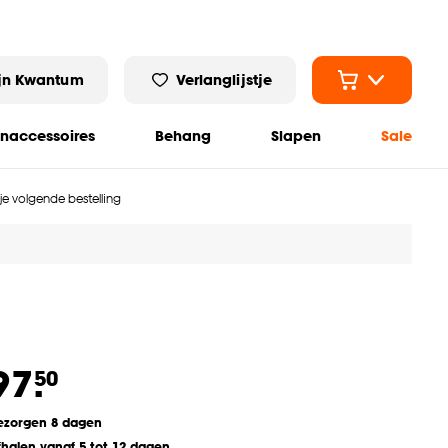
jn Kwantum
Verlanglijstje
naccessoires
Behang
Slapen
Sale
 je volgende bestelling
97.
50
ezorgen 8 dagen
fhalen vanaf 5 tot 12 dagen