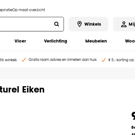
piratie
Op maat overzicht
Winkels
Mi
Vloer
Verlichting
Meubelen
Woo
Gratis raam advies en inmeten aan huis
96 winkels
€ 5,- korting op
urel Eiken
B
A