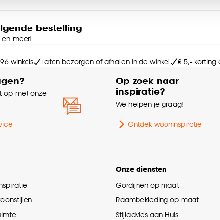
ies aanpassen’ te klikken.
Int
e deze keuze altijd nog kan aanpassen, bekijk hiervoor o
olgende bestelling
e en meer!
Sa
 96 winkels
Laten bezorgen of afhalen in de winkel
€ 5,- korting
Ge
agen?
Op zoek naar
inspiratie?
 op met onze
Ma
e
We helpen je graag!
Kle
vice
Ontdek wooninspiratie
Br
Onze diensten
Ga
spiratie
Gordijnen op maat
woonstijlen
Raambekleding op maat
ruimte
Stijladvies aan Huis