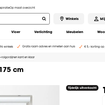
piratie
Op maat overzicht
Winkels
Mi
Vloer
Verlichting
Meubelen
Woo
Gratis raam advies en inmeten aan huis
96 winkels
€ 5,- korting op
-rolgordijnen kant en klaar
x175 cm
Tijdelijk uitverkocht