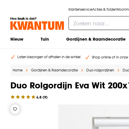
Klantenservice
Acties & folder
Woonins
Nieuw
Tuin
Gordijnen & Raamdecoratie
Laten bezorgen of afhalen in de winkel
Shop online of in onze 
Home
Gordijnen & Raamdecoratie
Duo-rolgordijnen
Duo
Duo Rolgordijn Eva Wit 200
4.8
(
9
)