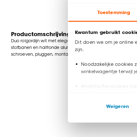
Toestemming
Kwantum gebruikt cooki
Productomschrijving
Duo rolgordijn wit met elegante bovenkoof. Creëer je eigen l
Dit doen we om je online e
stofbanen en halfronde aluminium bovenkoof. Eenvoudig zelf 
zijn.
schroeven, pluggen, montagesteunen, kindveiligheidsclip en
Noodzakelijke cookies z
winkelwagentje terwijl 
Analytische cookies (op
Marketing cookies (opt
Weigeren
ook buiten de website 
Klik op ‘Ja, alles toestaa
noodzakelijke cookies te 