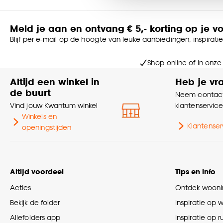
accepteren door op ‘Cook
Goed om te weten is dat j
Meld je aan en ontvang € 5,- korting op je v
Blijf per e-mail op de hoogte van leuke aanbiedingen, inspirati
Shop online of in onze
Altijd een winkel in
Heb je vr
de buurt
Neem contact
Vind jouw Kwantum winkel
klantenservic
Winkels en
Klantenser
openingstijden
Altijd voordeel
Tips en info
Acties
Ontdek woonin
Bekijk de folder
Inspiratie op 
Allefolders app
Inspiratie op 