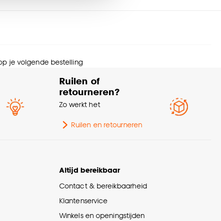
erieurstijl
Modern
nze
cookieverklaring
.
menstelling
Polyester 100%
 op je volgende bestelling
wicht gram per m2
120 G/m2
Ruilen of
retourneren?
te verduisterend
Transparant
Zo werkt het
urtint
Wit
Ruilen en retourneren
eedte
200 CM
Altijd bereikbaar
rantietermijn
24 maanden
Contact & bereikbaarheid
Klantenservice
Winkels en openingstijden