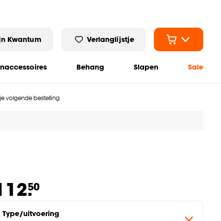
jn Kwantum
Verlanglijstje
naccessoires
Behang
Slapen
Sale
 je volgende bestelling
112.
50
Type/uitvoering