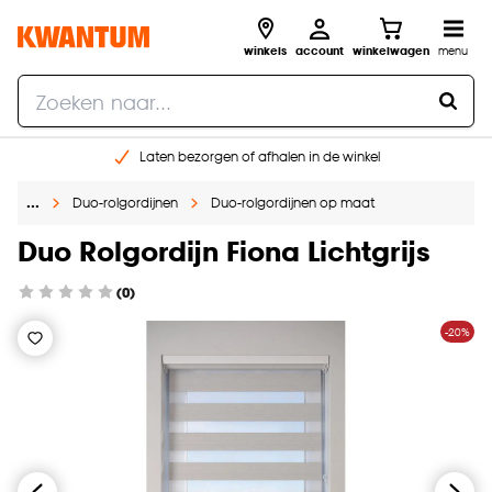
winkels
account
winkelwagen
menu
Laten bezorgen of afhalen in de winkel
Shop online of in onze 96 winkels
…
Duo-rolgordijnen
Duo-rolgordijnen op maat
Gratis raam advies en inmeten aan huis
€ 5,- korting op je volgende bestelling
Duo Rolgordijn Fiona Lichtgrijs
(0)
-20%