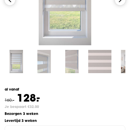
al vanaf
-
128.
160
.
-
Je bespaart €32.00
Bezorgen 3 weken
Levertijd 3 weken