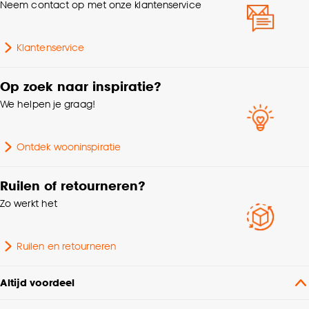
Neem contact op met onze klantenservice
monteren op dat de ketting minimaal 150cm boven de
grond moet hangen voor optimale kind veiligheid.
Kleurtint
Grijs
Klantenservice
Metrage (cm)
300
Op zoek naar inspiratie?
We helpen je graag!
Samenstelling
100% Polyester
Ontdek wooninspiratie
Ruilen of retourneren?
Zo werkt het
Ruilen en retourneren
Altijd voordeel