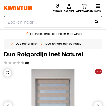
winkels
account
winkelwagen
menu
Laten bezorgen of afhalen in de winkel
Shop online of in onze 96 winkels
…
Duo-rolgordijnen
Duo-rolgordijnen op maat
Gratis raam advies en inmeten aan huis
€ 5,- korting op je volgende bestelling
Duo Rolgordijn Inet Naturel
(0)
-20%