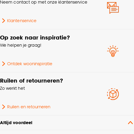
Neem contact op met onze klantenservice
kwaliteitseisen en is veilig voor kinderen. Let er bij het
monteren op dat de ketting minimaal 150cm boven de
Bediening
Handmatig
grond moet hangen voor optimale kind veiligheid.
Klantenservice
Geschikt voor type raam
Standaard/recht raam
Op zoek naar inspiratie?
We helpen je graag!
Samenstelling
100% polyester
Ontdek wooninspiratie
Mate verduisterend
Lichtdoorlatend
Ruilen of retourneren?
Zo werkt het
Ruilen en retourneren
Altijd voordeel