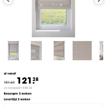
al vanaf
121.
28
151
.
60
Je bespaart €30.32
Bezorgen 3 weken
Levertijd 3 weken