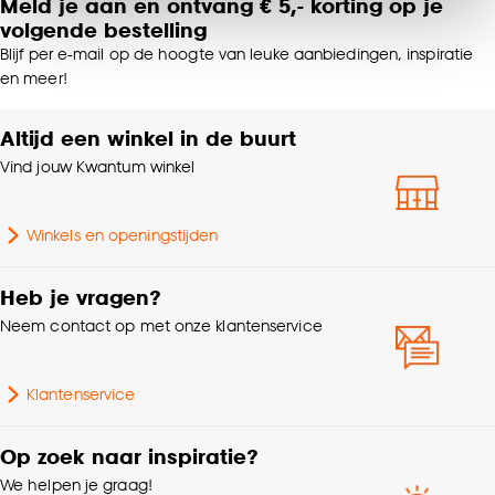
Meld je aan en ontvang € 5,- korting op je
Garantietermijn
24 maanden
van alle cookies, of klik op ‘weigeren’ om alleen de
volgende bestelling
noodzakelijke cookies te accepteren. Je kunt er ook
Blijf per e-mail op de hoogte van leuke aanbiedingen, inspiratie
voor kiezen om bepaalde cookies wel of niet te
Kleurtint
Zwart
en meer!
accepteren door op ‘Cookies aanpassen’ te
klikken.
Altijd een winkel in de buurt
Gewicht
0.07 Kg
Vind jouw Kwantum winkel
Goed om te weten is dat je deze keuze altijd nog
Lengte
2.5 CM
kan aanpassen, bekijk hiervoor onze
cookieverklaring
.
Winkels en openingstijden
Heb je vragen?
Neem contact op met onze klantenservice
Klantenservice
Op zoek naar inspiratie?
We helpen je graag!