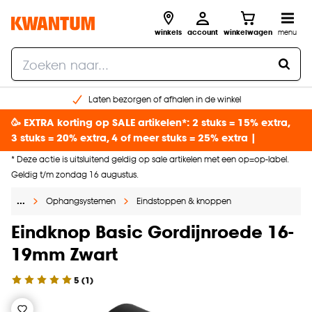
winkels
account
winkelwagen
menu
Laten bezorgen of afhalen in de winkel
Shop online of in onze 96 winkels
🥳 EXTRA korting op SALE artikelen*: 2 stuks = 15% extra,
Gratis raam advies en inmeten aan huis
3 stuks = 20% extra, 4 of meer stuks = 25% extra |
€ 5,- korting op je volgende bestelling
* Deze actie is uitsluitend geldig op sale artikelen met een op=op-label.
Geldig t/m zondag 16 augustus.
…
Ophangsystemen
Eindstoppen & knoppen
Eindknop Basic Gordijnroede 16-
19mm Zwart
5
(
1
)