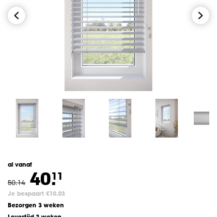
al vanaf
40.
11
50
.
14
Je bespaart €10.03
Bezorgen 3 weken
Levertijd 3 weken