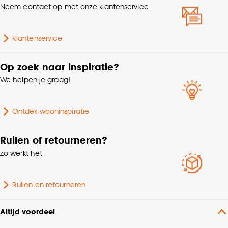
Neem contact op met onze klantenservice
Afwerking
Glanzend
Klantenservice
Montage materiaal
Inclusief
Op zoek naar inspiratie?
Met ladderband, Met
We helpen je graag!
Kenmerken
ladderkoord, Geschikt
Raamdecoratie
voor vochtige ruimtes,
Met zijgeleiding
Ontdek wooninspiratie
Collectie
FENSTR
Ruilen of retourneren?
Zo werkt het
Bediening
Handmatig, Elektrisch
Ruilen en retourneren
Lamelbreedte
5 CM
Altijd voordeel
Garantietermijn
24 maanden