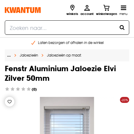
winkels
account
winkelwagen
menu
Laten bezorgen of afhalen in de winkel
Shop online of in onze 96 winkels
…
Jaloezieën
Jaloezieën op maat
Gratis raam advies en inmeten aan huis
€ 5,- korting op je volgende bestelling
Fenstr Aluminium Jaloezie Elvi
Zilver 50mm
(0)
-20%