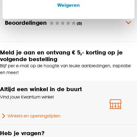
onze website, maar ook buiten de website voor
Kleur
Zilverkleurig
Weigeren
advertenties en communicatie.
Materiaal
Aluminium
Beoordelingen
Klik op ‘Ja, alles toestaan’ om gebruik te maken
(0)
van alle cookies, of klik op ‘weigeren’ om alleen de
Product afmetingen (cm)
380x330 (hxb)
noodzakelijke cookies te accepteren. Je kunt er ook
voor kiezen om bepaalde cookies wel of niet te
Meld je aan en ontvang € 5,- korting op je
accepteren door op ‘Cookies aanpassen’ te
Kleurtint
Zilver
volgende bestelling
klikken.
Blijf per e-mail op de hoogte van leuke aanbiedingen, inspiratie
Samenstelling
Aluminium 100%
en meer!
Goed om te weten is dat je deze keuze altijd nog
kan aanpassen, bekijk hiervoor onze
Altijd een winkel in de buurt
Breedte
330 CM
cookieverklaring
.
Vind jouw Kwantum winkel
Afnemen met vochtige
Wasvoorschriften
doek
Winkels en openingstijden
Hoogte
380 CM
Heb je vragen?