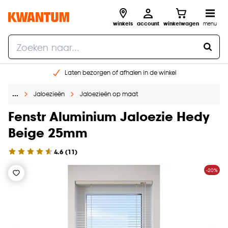
winkels
account
winkelwagen
menu
Laten bezorgen of afhalen in de winkel
Shop online of in onze 96 winkels
…
Jaloezieën
Jaloezieën op maat
Gratis raam advies en inmeten aan huis
€ 5,- korting op je volgende bestelling
Fenstr Aluminium Jaloezie Hedy
Beige 25mm
4.6
(
11
)
-20%