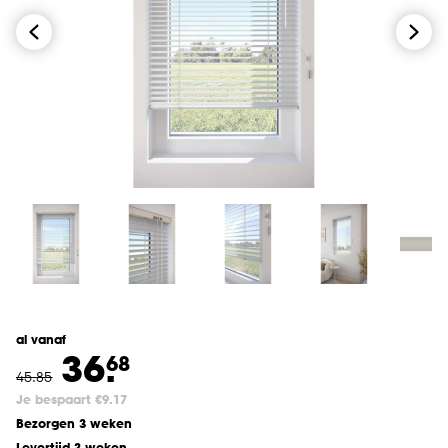
al vanaf
36.
68
45
.
85
Je bespaart €9.17
Bezorgen 3 weken
Levertijd 3 weken