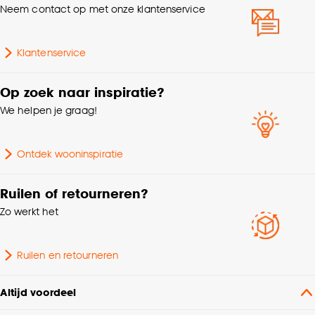
Hoogte
240 CM
Neem contact op met onze klantenservice
Collectie
FENSTR
Klantenservice
Met ladderkoord,
Kenmerken
Op zoek naar inspiratie?
Geschikt voor vochtige
Raamdecoratie
We helpen je graag!
ruimtes, Met zijgeleiding
Afnemen met vochtige
Ontdek wooninspiratie
Wasvoorschriften
doek
Ruilen of retourneren?
Kleurtint
Beige
Zo werkt het
Afwerking
Mat
Ruilen en retourneren
Montage materiaal
Inclusief
Altijd voordeel