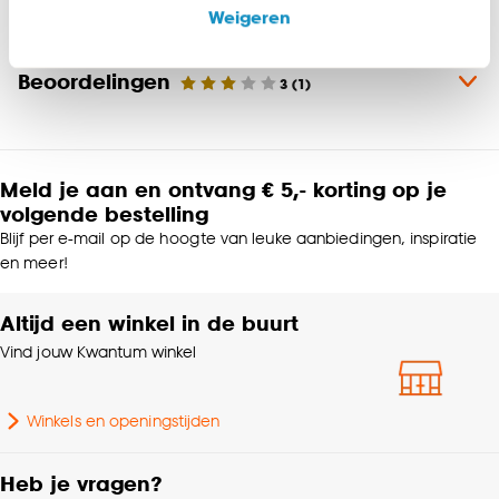
onze website, maar ook buiten de website voor
Kleur
Zwart
Weigeren
advertenties en communicatie.
Materiaal
Bamboe
Beoordelingen
Klik op ‘Ja, alles toestaan’ om gebruik te maken
3
(
1
)
van alle cookies, of klik op ‘weigeren’ om alleen de
Product afmetingen (cm)
240 (b)
noodzakelijke cookies te accepteren. Je kunt er ook
voor kiezen om bepaalde cookies wel of niet te
Meld je aan en ontvang € 5,- korting op je
accepteren door op ‘Cookies aanpassen’ te
Metrage (cm)
240
volgende bestelling
klikken.
Blijf per e-mail op de hoogte van leuke aanbiedingen, inspiratie
Interieurstijl
Modern, Industrieel
en meer!
Goed om te weten is dat je deze keuze altijd nog
kan aanpassen, bekijk hiervoor onze
Altijd een winkel in de buurt
Kleurtint
Zwart
cookieverklaring
.
Vind jouw Kwantum winkel
Samenstelling
Bamboe 100%
Winkels en openingstijden
Breedte
240 CM
Heb je vragen?