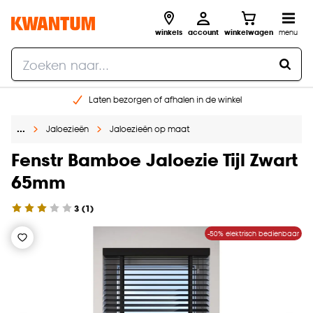
winkels
account
winkelwagen
menu
Laten bezorgen of afhalen in de winkel
Shop online of in onze 96 winkels
…
Jaloezieën
Jaloezieën op maat
Gratis raam advies en inmeten aan huis
€ 5,- korting op je volgende bestelling
Fenstr Bamboe Jaloezie Tijl Zwart
65mm
3
(
1
)
-50% elektrisch bedienbaar