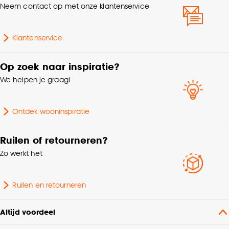
Afnemen met vochtige
Neem contact op met onze klantenservice
Wasvoorschriften
doek
Klantenservice
Collectie
FENSTR
Op zoek naar inspiratie?
Lamelbreedte
6.5 CM
We helpen je graag!
Garantietermijn
24 maanden
Ontdek wooninspiratie
Bediening
Elektrisch, Handmatig
Ruilen of retourneren?
Zo werkt het
Montage materiaal
Inclusief
Afwerking
Nerf
Ruilen en retourneren
Kenmerken
Met ladderband, Met
Altijd voordeel
Raamdecoratie
ladderkoord