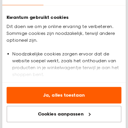
Gratis advies aan huis
Inmeethulp
Kwantum gebruikt cookies
Dit doen we om je online ervaring te verbeteren.
Sommige cookies zijn noodzakelijk, terwijl andere
Productomschrijving
optioneel zijn.
Deze mooie zwarte bamboe jaloezie is ideaal voor iedere
woonsituatie. Het voordeel van een bamboe jaloezie is de
natuurlijke uitstraling. Doordat de bamboe jaloezie
Noodzakelijke cookies zorgen ervoor dat de
bescherming biedt tegen fel en hard licht, zorgt het voor
website soepel werkt, zoals het onthouden van
een verkoelende ruimte. Inhoud verpakking: schroeven,
producten in je winkelwagentje terwijl je aan het
pluggen, montagesteunen, kindveiligheidsclips en
shoppen bent.
montagehandleiding
Analytische cookies (optioneel) helpen ons de
Productspecificaties
website te verbeteren voor jou en al onze andere
Ja, alles toestaan
Artikelnummer
4302570
klanten.
Cookies aanpassen
Marketing cookies (optioneel) laten jou
EAN nummer
8720197024789
relevante informatie en aanbiedingen zien op