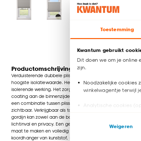
Toestemming
Kwantum gebruikt cooki
Dit doen we om je online e
zijn.
Productomschrijving
Verduisterende dubbele plissé lichtgrijs met fijne structuur e
hoogste isolatiewaarde. Het heeft een honingraatstructuur di
Noodzakelijke cookies z
isolerende werking. Het zorgt ervoor dat de warmte binnen bl
winkelwagentje terwijl 
coating aan de binnenzijde, levert de meeste energiebespar
een combinatie tussen plisségordijnen en een overgordijn. De 
Analytische cookies (op
zichtbaar. Verkrijgbaar als top down, top down bottom up
gordijn kan zowel aan de bovenkant als de onderkant worde
Marketing cookies (opt
lichtinval en privacy. Een gespannen plissé is zeer geschikt 
Weigeren
ook buiten de website 
maat te maken en volledig naar wens samen te stellen. Bepaa
koordhanger van kunststof, rvs of zwart metaal.