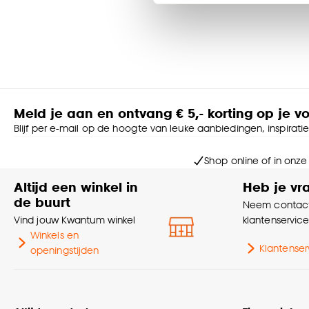
Klik op ‘Ja, alles toestaa
noodzakelijke cookies te 
accepteren door op ‘Cook
Goed om te weten is dat j
Meld je aan en ontvang € 5,- korting op je v
Blijf per e-mail op de hoogte van leuke aanbiedingen, inspirati
Shop online of in onze
Altijd een winkel in
Heb je vr
de buurt
Neem contact
Vind jouw Kwantum winkel
klantenservic
Winkels en
Klantenser
openingstijden