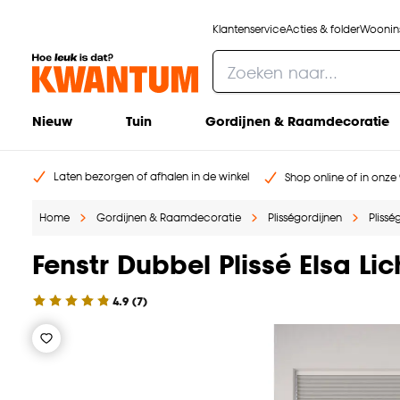
Klantenservice
Acties & folder
Woonins
Nieuw
Tuin
Gordijnen & Raamdecoratie
Laten bezorgen of afhalen in de winkel
Shop online of in onze 
Home
Gordijnen & Raamdecoratie
Plisségordijnen
Pliss
Fenstr Dubbel Plissé Elsa Lic
4.9
(
7
)