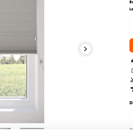
B
L
D
H