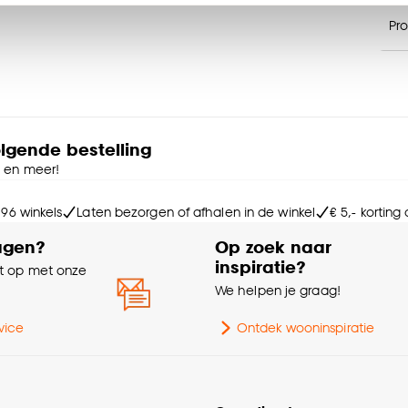
n’ om gebruik te maken van alle cookies, of klik op ‘weiger
Pr
accepteren. Je kunt er ook voor kiezen om bepaalde cookie
ies aanpassen’ te klikken.
Me
e deze keuze altijd nog kan aanpassen, bekijk hiervoor o
Kle
olgende bestelling
e en meer!
Sa
 96 winkels
Laten bezorgen of afhalen in de winkel
€ 5,- korting
Wa
agen?
Op zoek naar
inspiratie?
 op met onze
e
We helpen je graag!
Soo
vice
Ontdek wooninspiratie
Ma