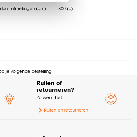
en’ om alleen de
oduct afmetingen (cm)
300 (b)
s wel of niet te
trage (cm)
300
nze
cookieverklaring
.
urtint
Grijs
menstelling
Polyester 100%
 op je volgende bestelling
Afnemen met vochtige
svoorschriften
Ruilen of
doek
retourneren?
Zo werkt het
Dubbel plissé
rt stof
verduisterend
Ruilen en retourneren
te verduisterend
100% Verduisterend