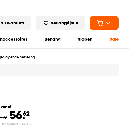
jn Kwantum
Verlanglijstje
naccessoires
Behang
Slapen
Sale
 je volgende bestelling
l vanaf
56.
62
0
.
77
e bespaart €14.15