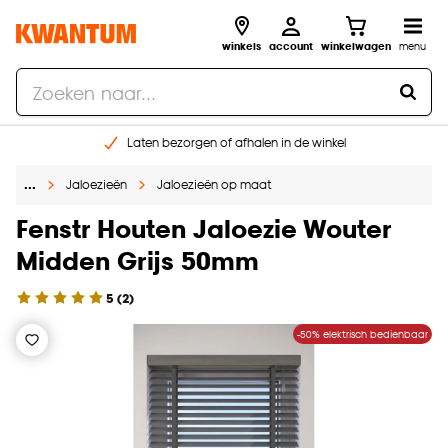
winkels
account
winkelwagen
menu
Laten bezorgen of afhalen in de winkel
Shop online of in onze 96 winkels
…
Jaloezieën
Jaloezieën op maat
Gratis raam advies en inmeten aan huis
€ 5,- korting op je volgende bestelling
Fenstr Houten Jaloezie Wouter
Midden Grijs 50mm
5
(
2
)
-50% elektrisch bedienbaar