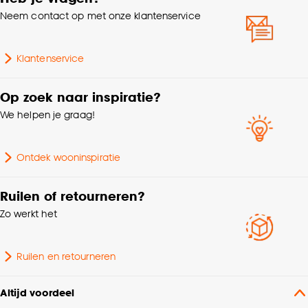
Neem contact op met onze klantenservice
Garantietermijn
24 maanden
Klantenservice
Bediening
Handmatig, Elektrisch
Op zoek naar inspiratie?
Afwerking
Glad
We helpen je graag!
Montage materiaal
Inclusief
Ontdek wooninspiratie
Kenmerken
Met ladderband, Met
Raamdecoratie
ladderkoord
Ruilen of retourneren?
Zo werkt het
Kleurtint
Grijs
Ruilen en retourneren
Collectie
FENSTR
Altijd voordeel
Metrage (cm)
270