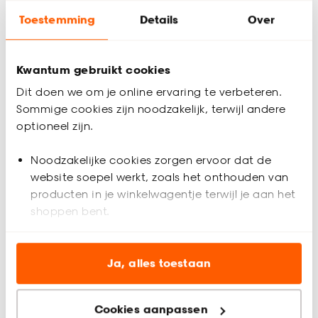
Bestel een kleurstaal
Toestemming
Details
Over
Gratis advies aan huis
Kwantum gebruikt cookies
Inmeethulp
Dit doen we om je online ervaring te verbeteren.
Sommige cookies zijn noodzakelijk, terwijl andere
optioneel zijn.
Productomschrijving
Verduisterend rolgordijn grijs/wit gemêleerd. De witte
Noodzakelijke cookies zorgen ervoor dat de
achterzijde zorgt voor volledige verduistering. Ideaal voor
slaapkamers maar ook te gebruiken voor keukens en andere
website soepel werkt, zoals het onthouden van
woonruimtes. Op maat te maken en volledig naar wens
producten in je winkelwagentje terwijl je aan het
samen te stellen met een ruime keuze uit accessoires en
shoppen bent.
uitvoeringen. Elektrische bediening en zijgeleiding is mogelijk.
Ook geschikt voor draaikiepramen. Eenvoudig met een
Analytische cookies (optioneel) helpen ons de
vochtige doek af te nemen.
website te verbeteren voor jou en al onze andere
Ja, alles toestaan
Productspecificaties
klanten.
Artikelnummer
4301155
Cookies aanpassen
Marketing cookies (optioneel) laten jou