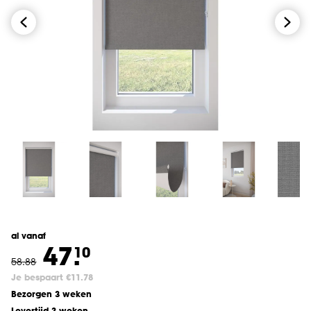
al vanaf
47.
10
58
.
88
Je bespaart €11.78
Bezorgen 3 weken
Levertijd 3 weken