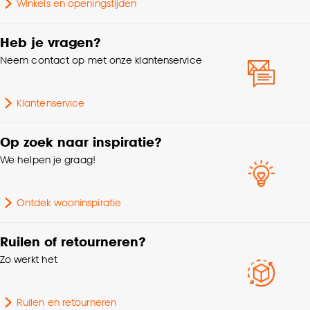
Winkels en openingstijden
% Verduisterend
100%
Heb je vragen?
Neem contact op met onze klantenservice
Collectie
FENSTR
Klantenservice
Samenstelling
polyester 100%
Op zoek naar inspiratie?
Breedte
265 CM
We helpen je graag!
Afnemen met vochtige
Wasvoorschriften
doek
Ontdek wooninspiratie
Gewicht gram per m2
356 G/m2
Ruilen of retourneren?
Zo werkt het
Kenmerken
Afwijkende kleur
Raamdecoratie
achterzijde
Ruilen en retourneren