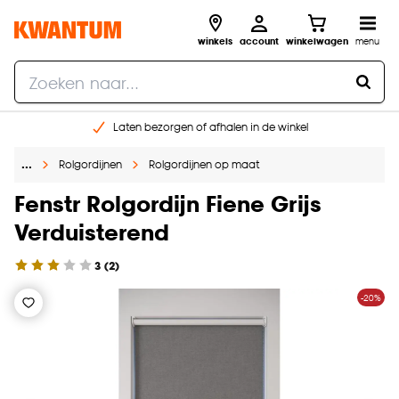
winkels
account
winkelwagen
menu
Laten bezorgen of afhalen in de winkel
Shop online of in onze 96 winkels
…
Rolgordijnen
Rolgordijnen op maat
Gratis raam advies en inmeten aan huis
€ 5,- korting op je volgende bestelling
Fenstr Rolgordijn Fiene Grijs
Verduisterend
3
(
2
)
-20%