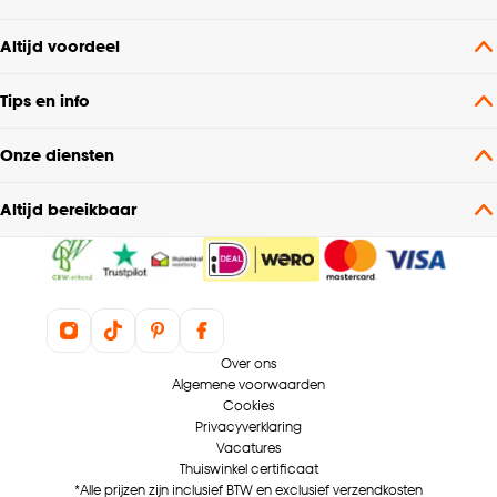
Soort stof
Rolgordijn verduisterend
Altijd voordeel
Kleurtint
Grijs
Tips en info
Mate verduisterend
100% Verduisterend
Onze diensten
Altijd bereikbaar
Over ons
Algemene voorwaarden
Cookies
Privacyverklaring
Vacatures
Thuiswinkel certificaat
*Alle prijzen zijn inclusief BTW en exclusief verzendkosten