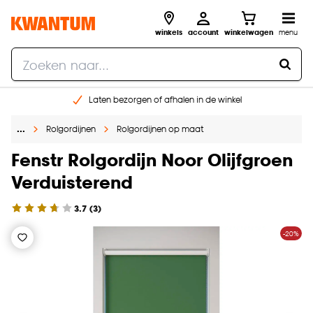
winkels
account
winkelwagen
menu
Laten bezorgen of afhalen in de winkel
Shop online of in onze 96 winkels
…
Rolgordijnen
Rolgordijnen op maat
Gratis raam advies en inmeten aan huis
€ 5,- korting op je volgende bestelling
Fenstr Rolgordijn Noor Olijfgroen
Verduisterend
3.7
(
3
)
-20%