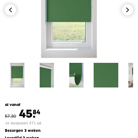
al vanaf
45.
84
57
.
30
Je bespaart €11.46
Bezorgen 3 weken
Levertijd 3 weken