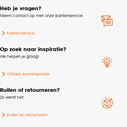
Heb je vragen?
Let op: Kleurverschil t.o.v. showbaan en online afbeelding
Machinewas 30º,
Neem contact op met onze klantenservice
voorbehouden. Prijs per strekkende meter.
Chemisch reinigen, Niet
Wasvoorschriften
in de droogtrommel,
Strijken °
Klantenservice
Milieu kenmerken
Oeko-Tex Standard 100
Op zoek naar inspiratie?
We helpen je graag!
Soort stof
Weef/Drukstof
Ontdek wooninspiratie
Gewicht gram per m2
355 G/m2
Ruilen of retourneren?
Plooigordijn, Dubbele
Zo werkt het
plooi, Retourplooi enkel,
Retourplooi dubbel,
Mogelijkheden
Ringgordijn, Spangordijn,
Ruilen en retourneren
woonwens
Roedegordijn,
Vouwgordijn,