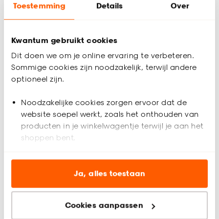
Toestemming
Details
Over
Gratis advies aan huis
Kwantum gebruikt cookies
Inmeethulp
Dit doen we om je online ervaring te verbeteren.
Sommige cookies zijn noodzakelijk, terwijl andere
Productomschrijving
optioneel zijn.
Lichtdoorlatend
92% polyester & 8% linnen
Noodzakelijke cookies zorgen ervoor dat de
Grof geweven & Gemêleerd
website soepel werkt, zoals het onthouden van
Kan gevoerd worden voor meer verduistering of isolering
producten in je winkelwagentje terwijl je aan het
Keurmerk Oekotex
shoppen bent.
Gordijn Alice Greige is grof geweven, is gemaakt van 92%
polyester & 8% linnen en is hierdoor erg slijtvast en kleurvast.
Analytische cookies (optioneel) helpen ons de
De stof is lichtdoorlatend maar geeft minimaal inkijk en
Productspecificaties
website te verbeteren voor jou en al onze andere
Ja, alles toestaan
daarom ideaal voor de woonkamer, waar je veel lichtinval wil
klanten.
maar toch ook privacy.
Artikelnummer
4324207
Cookies aanpassen
Marketing cookies (optioneel) laten jou
Gordijnen op maat laten maken?
EAN nummer
8720197225698