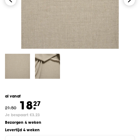
al vanaf
18.
27
21
.
50
Je bespaart €3.23
Bezorgen 4 weken
Levertijd 4 weken