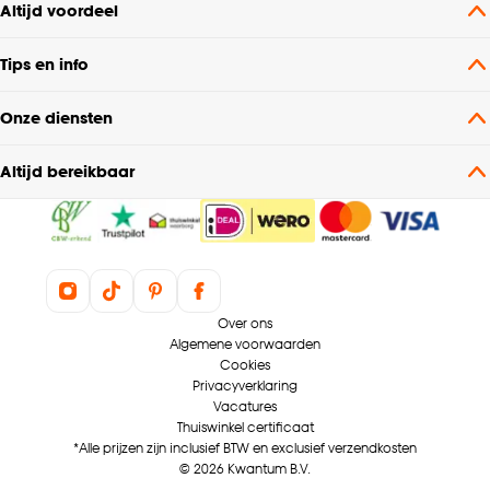
Altijd voordeel
Wavegordijn, Embrasse,
Coupage, Enkele plooi
Tips en info
Mate verduisterend
Lichtdoorlatend
Onze diensten
Garantietermijn
24 maanden
Altijd bereikbaar
Bediening
Elektrisch, Handmatig
Kamerbrede stof, Zelfde
Kenmerken
kleur achterzijde,
Over ons
Raamdecoratie
Isolerend,
Algemene voorwaarden
Geluiddempend
Cookies
Privacyverklaring
Vacatures
Bauke, Suus, Fabiola,
Voering
Thuiswinkel certificaat
Celine
*Alle prijzen zijn inclusief BTW en exclusief verzendkosten
© 2026 Kwantum B.V.