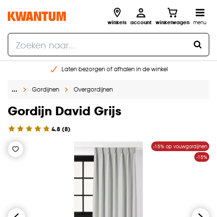
winkels
account
winkelwagen
menu
Laten bezorgen of afhalen in de winkel
Shop online of in onze 96 winkels
…
Gordijnen
Overgordijnen
Gratis raam advies en inmeten aan huis
€ 5,- korting op je volgende bestelling
Gordijn David Grijs
4.8
(
8
)
-15% op vouwgordijnen
-15%