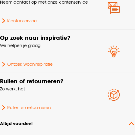
voorbehouden. Prijs per strekkende meter. Bij de confectie
Neem contact op met onze klantenservice
van deze kwaliteit kunnen kleine gaatjes ontstaan. Dit is
Soort stof
Verduisteringsstof
inherent aan de stof en kan niet voorkomen worden.
Klantenservice
Gewicht gram per m2
440 G/m2
Op zoek naar inspiratie?
% Verduisterend
100%
We helpen je graag!
Mate verduisterend
100% Verduisterend
Ontdek wooninspiratie
Bediening
Handmatig, Elektrisch
Ruilen of retourneren?
Zo werkt het
Metrage (cm)
140
Ruilen en retourneren
Interieurstijl
Scandinavisch
Altijd voordeel
Milieu kenmerken
Oeko-Tex Standard 100