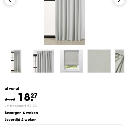
al vanaf
18.
27
21
.
50
Je bespaart €3.23
Bezorgen 4 weken
Levertijd 4 weken