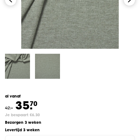
al vanaf
35.
70
42
.
-
Je bespaart €6.30
Bezorgen 3 weken
Levertijd 3 weken