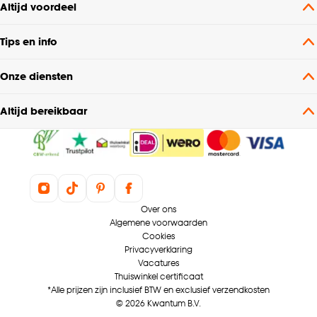
Kamerhoge stof,
Altijd voordeel
Isolerend,
Kenmerken
Geluiddempend, Kan
Tips en info
Raamdecoratie
gevoerd worden,
Gerecyclede materialen
Onze diensten
Interieurstijl
Bohemian, Kleurrijk
Altijd bereikbaar
Fabiola, Celine, Bauke,
Voering
Suus
Coupage, Retourplooi
Over ons
enkel, Retourplooi
Algemene voorwaarden
dubbel, Platte plooi,
Cookies
Embrasse, Plooigordijn,
Privacyverklaring
Maakwijze
Ringgordijn,
Vacatures
Roedegordijn,
Thuiswinkel certificaat
*Alle prijzen zijn inclusief BTW en exclusief verzendkosten
Vouwgordijn,
© 2026 Kwantum B.V.
Wavegordijn, Enkele