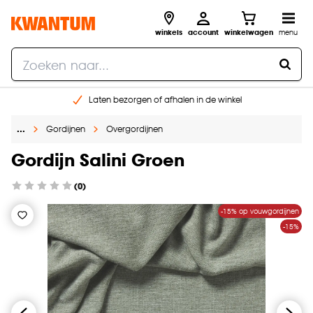
winkels
account
winkelwagen
menu
Laten bezorgen of afhalen in de winkel
Shop online of in onze 96 winkels
…
Gordijnen
Overgordijnen
Gratis raam advies en inmeten aan huis
€ 5,- korting op je volgende bestelling
Gordijn Salini Groen
(0)
-15% op vouwgordijnen
-15%