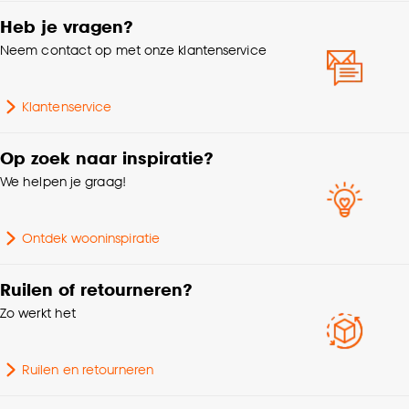
Coupage, Retourplooi
enkel, Retourplooi
Heb je vragen?
dubbel, Platte plooi,
Neem contact op met onze klantenservice
Embrasse, Plooigordijn,
Mogelijkheden
Ringgordijn,
woonwens
Roedegordijn,
Klantenservice
Vouwgordijn,
Wavegordijn, Enkele
Op zoek naar inspiratie?
plooi, Dubbele plooi
We helpen je graag!
Mate verduisterend
Lichtdoorlatend
Ontdek wooninspiratie
Garantietermijn
24 maanden
Ruilen of retourneren?
Zo werkt het
Bediening
Elektrisch, Handmatig
Stofeigenschap
Grof geweven
Ruilen en retourneren