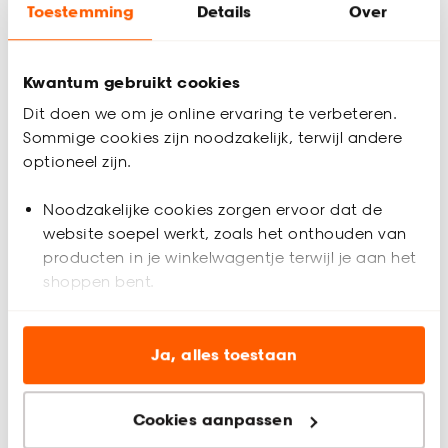
Toestemming
Details
Over
Gratis advies aan huis
Kwantum gebruikt cookies
Inmeethulp
Dit doen we om je online ervaring te verbeteren.
Sommige cookies zijn noodzakelijk, terwijl andere
Productomschrijving
optioneel zijn.
Lichtdoorlatend
70% gerecycled polyester, 23% polyester, 7% linnen
Noodzakelijke cookies zorgen ervoor dat de
Grof geweven stof
website soepel werkt, zoals het onthouden van
Keurmerk Oekotex
producten in je winkelwagentje terwijl je aan het
Gordijn Salini in de kleur groen is lichtdoorlatend en daarom
shoppen bent.
ideaal voor de woonkamer, waar je veel lichtinval en privacy
wil. Gordijn Salini is gemaakt van 70% gerecycled polyester,
Analytische cookies (optioneel) helpen ons de
23% polyester, 7% linnen, wat maakt dat de stof ademend en
Productspecificaties
website te verbeteren voor jou en al onze andere
Ja, alles toestaan
kreukbestendig is.
klanten.
Artikelnummer
4322169
Gordijnen op maat laten maken?
Cookies aanpassen
Marketing cookies (optioneel) laten jou
Dat kan natuurlijk! Als je op de ‘Maak op maat’ button klikt,
EAN nummer
8720197206253