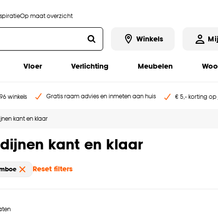
piratie
Op maat overzicht
Winkels
Mi
Vloer
Verlichting
Meubelen
Woo
Gratis raam advies en inmeten aan huis
96 winkels
€ 5,- korting op
jnen kant en klaar
dijnen kant en klaar
Reset filters
amboe
taten