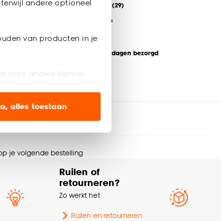
terwijl andere optioneel
4
(
29
)
-
10.
18
.
50
ouden van producten in je
Binnen 2-3 werkdagen bezorgd
al onze andere klanten.
ien op onze website, maar
a, alles toestaan
en’ om alleen de
s wel of niet te
 op je volgende bestelling
Ruilen of
nze
cookieverklaring
.
retourneren?
Zo werkt het
Ruilen en retourneren