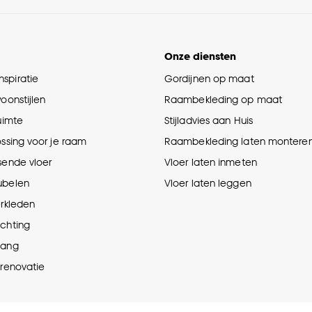
Onze diensten
spiratie
Gordijnen op maat
woonstijlen
Raambekleding op maat
ruimte
Stijladvies aan Huis
ossing voor je raam
Raambekleding laten montere
sende vloer
Vloer laten inmeten
ubelen
Vloer laten leggen
erkleden
ichting
hang
prenovatie