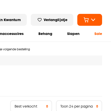
jn Kwantum
Verlanglijstje
naccessoires
Behang
Slapen
Sale
 je volgende bestelling