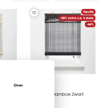
Op=Op
-30% extra v.a. 3 stuks
-46%
Over
Rolgordijn Bamboe Zwart