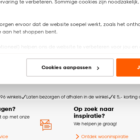
rvaring te verbeteren. Sommige cookies zijn noodzakelijk, 
4.2
(
58
)
4.3
(
17
)
21.
50
orgen ervoor dat de website soepel werkt, zoals het onth
je aan het shoppen bent.
werkdagen bezorgd
Binnen 2-3 werkdagen bezorgd
tioneel) helpen ons de website te verbeteren voor jou en 
ioneel) laten jou relevante informatie en aanbiedingen z
Cookies aanpassen
J
voor advertenties en communicatie.
olgende bestelling
e en meer!
n’ om gebruik te maken van alle cookies, of klik op ‘weiger
accepteren. Je kunt er ook voor kiezen om bepaalde cookie
 96 winkels
Laten bezorgen of afhalen in de winkel
€ 5,- korting
ies aanpassen’ te klikken.
agen?
Op zoek naar
e deze keuze altijd nog kan aanpassen, bekijk hiervoor o
inspiratie?
 op met onze
e
We helpen je graag!
vice
Ontdek wooninspiratie