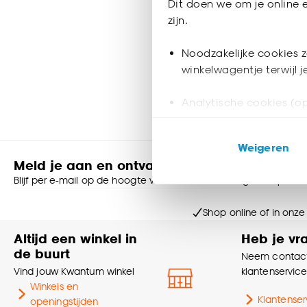
Dit doen we om je online e
21.
zijn.
50
Noodzakelijke cookies z
winkelwagentje terwijl 
Binnen 2-3 
Analytische cookies (op
Marketing cookies (opt
Weigeren
ook buiten de website 
Meld je aan en ontvang € 5,- korting op je v
Blijf per e-mail op de hoogte van leuke aanbiedingen, inspirati
Klik op ‘Ja, alles toestaa
noodzakelijke cookies te 
Shop online of in onze
accepteren door op ‘Cook
Altijd een winkel in
Heb je vr
Goed om te weten is dat j
de buurt
Neem contact
Vind jouw Kwantum winkel
klantenservic
Winkels en
Klantenser
openingstijden