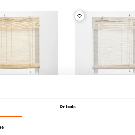
Details
jn Bamboe Naturel
Rolgordijn Bamboe Wit
es