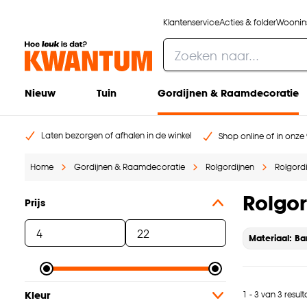
Klantenservice
Acties & folder
Woonins
Nieuw
Tuin
Gordijnen & Raamdecoratie
Laten bezorgen of afhalen in de winkel
Shop online of in onze 
Home
Gordijnen & Raamdecoratie
Rolgordijnen
Rolgordi
Rolgor
Prijs
Materiaal: B
1 - 3 van 3 resul
Kleur