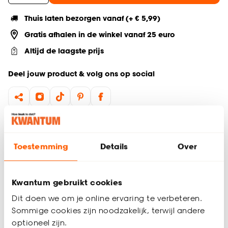
Thuis laten bezorgen vanaf (+ € 5,99)
Gratis afhalen in de winkel vanaf 25 euro
Altijd de laagste prijs
Deel jouw product & volg ons op social
Productomschrijving
Belangrijkste kenmerken:
Toestemming
Details
Over
Bruine hanglamp
Gemaakt van polyester en elastaan (stof)
Kwantum gebruikt cookies
E27 fitting
Exclusief lichtbron
Dit doen we om je online ervaring te verbeteren.
Ø40x120 cm
Sommige cookies zijn noodzakelijk, terwijl andere
Hanglamp Rho brengt warmte en karakter in je interieur met
optioneel zijn.
haar natuurlijke uitstraling. De bruine kleur en de stoffen kap