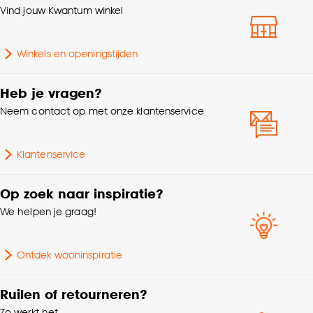
Voltage
230 V
Vind jouw Kwantum winkel
accepteren door op ‘Cookies aanpassen’ te
klikken.
Lengte
40 CM
Winkels en openingstijden
Goed om te weten is dat je deze keuze altijd nog
kan aanpassen, bekijk hiervoor onze
Gewicht
0.6 Kg
Heb je vragen?
cookieverklaring
.
Neem contact op met onze klantenservice
Doorsnede
40 CM
Klantenservice
Snoerlengte
80 CM
Op zoek naar inspiratie?
Garantietermijn
24 maanden
We helpen je graag!
Inclusief dimmer
Nee
Ontdek wooninspiratie
Geschikt voor ruimte
Woonkamer
Ruilen of retourneren?
Zo werkt het
Aantal lichtbronnen
1 Stk