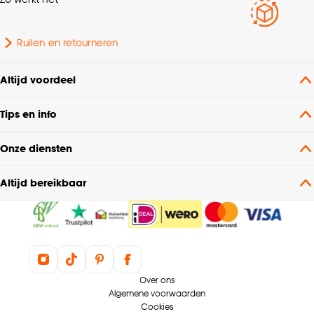
Kleurtint
Bruin
Ruilen en retourneren
Inclusief lichtbron
Nee
Altijd voordeel
Tips en info
Breedte
40 CM
Onze diensten
Fitting
E27 fitting
Altijd bereikbaar
Hoogte
120 CM
Wattage
40 Wt
Over ons
Algemene voorwaarden
Cookies