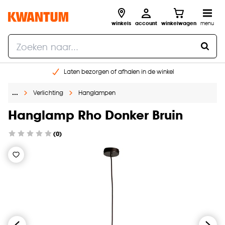
winkels
account
winkelwagen
menu
Laten bezorgen of afhalen in de winkel
Shop online of in onze 96 winkels
…
Verlichting
Hanglampen
Gratis raam advies en inmeten aan huis
€ 5,- korting op je volgende bestelling
Hanglamp Rho Donker Bruin
(0)