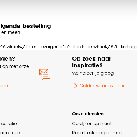
Mi
ies aanpassen’ te klikken.
Ga
e deze keuze altijd nog kan aanpassen, bekijk hiervoor o
olgende bestelling
e en meer!
Br
 96 winkels
Laten bezorgen of afhalen in de winkel
€ 5,- korting
Le
agen?
Op zoek naar
inspiratie?
 op met onze
Ho
e
We helpen je graag!
Ge
vice
Ontdek wooninspiratie
St
Onze diensten
Sa
spiratie
Gordijnen op maat
woonstijlen
Raambekleding op maat
Kle