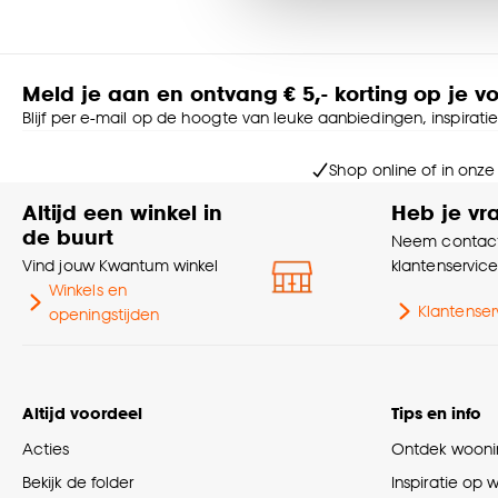
accepteren door op ‘Cook
Goed om te weten is dat j
Meld je aan en ontvang € 5,- korting op je v
Blijf per e-mail op de hoogte van leuke aanbiedingen, inspirati
Shop online of in onze
Altijd een winkel in
Heb je vr
de buurt
Neem contact
Vind jouw Kwantum winkel
klantenservic
Winkels en
Klantenser
openingstijden
Altijd voordeel
Tips en info
Acties
Ontdek woonin
Bekijk de folder
Inspiratie op 