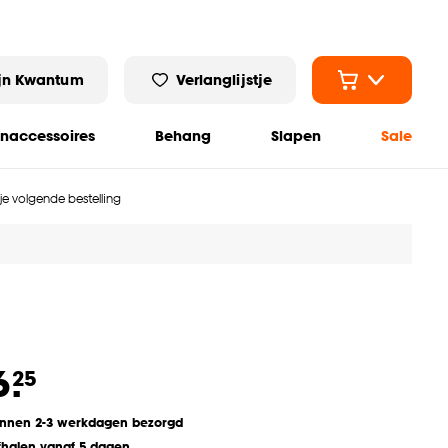
jn Kwantum
Verlanglijstje
naccessoires
Behang
Slapen
Sale
 je volgende bestelling
6.
25
innen 2-3 werkdagen bezorgd
fhalen vanaf 5 dagen