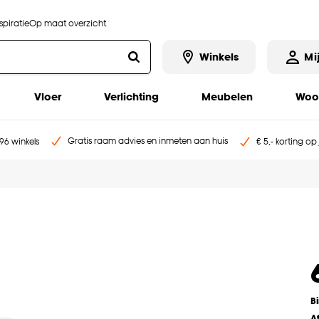
piratie
Op maat overzicht
Winkels
Mi
Vloer
Verlichting
Meubelen
Woo
Gratis raam advies en inmeten aan huis
96 winkels
€ 5,- korting op
B
A