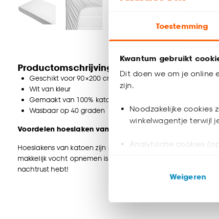
Toestemming
Kwantum gebruikt cooki
Productomschrijving
Dit doen we om je online e
Geschikt voor 90×200 cm matras
zijn.
Wit van kleur
Gemaakt van 100% katoen
Noodzakelijke cookies z
Wasbaar op 40 graden
winkelwagentje terwijl 
Voordelen hoeslaken van katoen :
Analytische cookies (op
Hoeslakens van katoen zijn luchtdoorlatend en blijven daardoor
makkelijk vocht opnemen is katoen ook nog een erg betaalbare
Marketing cookies (opt
nachtrust hebt!
Weigeren
ook buiten de website 
Klik op ‘Ja, alles toestaa
noodzakelijke cookies te 