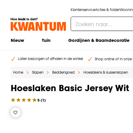
Klantenservice
Acties & folder
Woonins
Nieuw
Tuin
Gordijnen & Raamdecoratie
Laten bezorgen of afhalen in de winkel
Shop online of in onze 
Home
Slapen
Beddengoed
Hoeslakens & kussenslopen
Hoeslaken Basic Jersey Wit
5
(
1
)