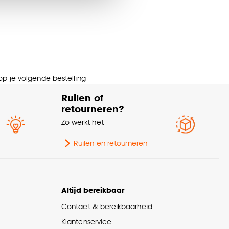
lieu kenmerken
Oeko-Tex Standard 100
rantietermijn
24 maanden
nze
cookieverklaring
.
eedte
90 CM
 op je volgende bestelling
ngte
200 CM
Ruilen of
retourneren?
ogte
25 CM
Zo werkt het
wicht
0.385 Kg
Ruilen en retourneren
andaard afmetingen
90x200cm
Altijd bereikbaar
menstelling
100% Katoen
Contact & bereikbaarheid
Klantenservice
urtint
Wit