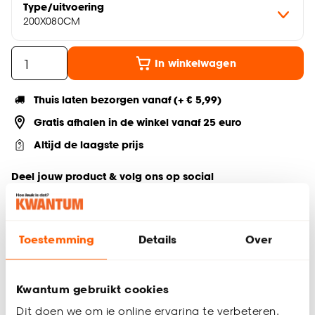
Type/uitvoering
200X080CM
In winkelwagen
Thuis laten bezorgen vanaf (+ € 5,99)
Gratis afhalen in de winkel vanaf 25 euro
Altijd de laagste prijs
Deel jouw product & volg ons op social
Toestemming
Details
Over
Productomschrijving
Hoeslaken Katoen Taupe
Geschikt voor 80x200 cm matras
Kwantum gebruikt cookies
Taupe van kleur
Dit doen we om je online ervaring te verbeteren.