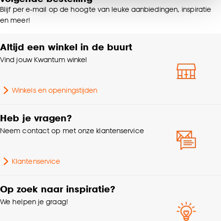
van alle cookies, of klik op ‘weigeren’ om alleen de
Blijf per e-mail op de hoogte van leuke aanbiedingen, inspiratie
noodzakelijke cookies te accepteren. Je kunt er ook
Samenstelling
100% Katoen
en meer!
voor kiezen om bepaalde cookies wel of niet te
accepteren door op ‘Cookies aanpassen’ te
Altijd een winkel in de buurt
Hoogte
1 CM
klikken.
Vind jouw Kwantum winkel
Goed om te weten is dat je deze keuze altijd nog
Milieu kenmerken
Oeko-Tex Standard 100
kan aanpassen, bekijk hiervoor onze
Winkels en openingstijden
cookieverklaring
.
Garantietermijn
24 maanden
Heb je vragen?
Gewicht
0.58 Kg
Neem contact op met onze klantenservice
Breedte
80 CM
Klantenservice
Lengte
200 CM
Op zoek naar inspiratie?
We helpen je graag!