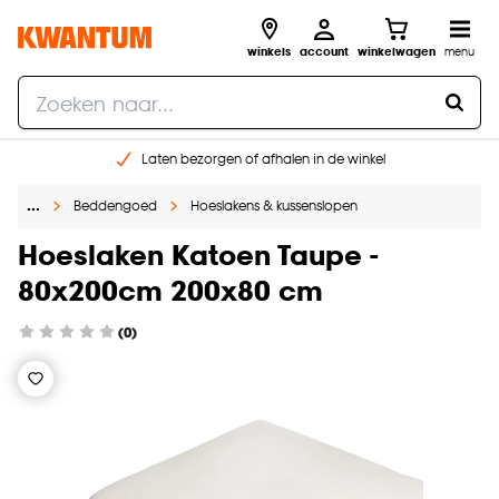
winkels
account
winkelwagen
menu
Laten bezorgen of afhalen in de winkel
Shop online of in onze 96 winkels
…
Beddengoed
Hoeslakens & kussenslopen
Gratis raam advies en inmeten aan huis
€ 5,- korting op je volgende bestelling
Hoeslaken Katoen Taupe -
80x200cm 200x80 cm
(0)