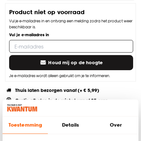
Product niet op voorraad
Vul je e-mailadres in en ontvang een melding zodra het product weer
beschikbaar is.
Vul je e-mailadres in
Houd mij op de hoogte
Je e-mailadres wordt alleen gebruikt om je te informeren.
Thuis laten bezorgen vanaf (+ € 5,99)
Gratis afhalen in de winkel vanaf 25 euro
Altijd de laagste prijs
Toestemming
Details
Over
Deel jouw product & volg ons op social