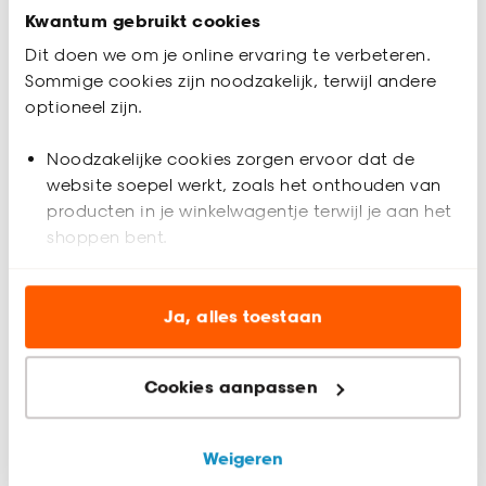
Kwantum gebruikt cookies
Dit doen we om je online ervaring te verbeteren.
Productomschrijving
Sommige cookies zijn noodzakelijk, terwijl andere
Jaloezie van wit kunststof met mat gelakte houtuitstraling en
optioneel zijn.
stoer design. Ideaal voor het regelen van licht en privacy. 50
mm per strook. Eenvoudig zelf te monteren aan wand of
plafond. Met vochtige doek te reinigen. Incl. schroeven,
Noodzakelijke cookies zorgen ervoor dat de
pluggen, montagesteunen, kindveiligheidsclip en
website soepel werkt, zoals het onthouden van
montagehandleiding.
producten in je winkelwagentje terwijl je aan het
shoppen bent.
Productspecificaties
Analytische cookies (optioneel) helpen ons de
Artikelnummer
0446136
website te verbeteren voor jou en al onze andere
Ja, alles toestaan
klanten.
EAN nummer
8714051298225
Cookies aanpassen
Marketing cookies (optioneel) laten jou
Kleur
Wit
relevante informatie en aanbiedingen zien op
onze website, maar ook buiten de website voor
Weigeren
Materiaal
PVC
advertenties en communicatie.
Beoordelingen
4.7
(
82
)