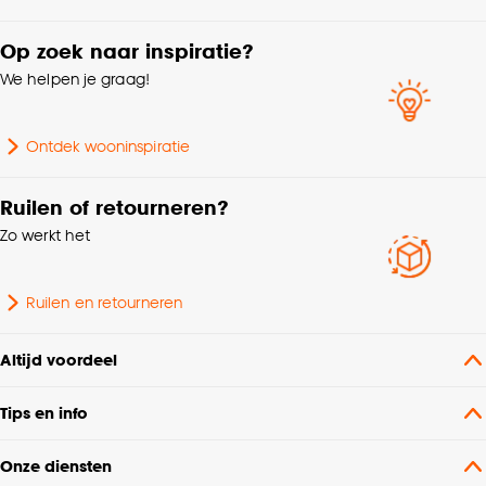
Met ladderband
Raamdecoratie
Op zoek naar inspiratie?
We helpen je graag!
Afnemen met vochtige
Wasvoorschriften
doek
Ontdek wooninspiratie
Samenstelling
PVC 100%
Ruilen of retourneren?
Mogelijkheden inkorten
Inkorten niet mogelijk
Zo werkt het
Hoogte
130 CM
Ruilen en retourneren
Altijd voordeel
Tips en info
Onze diensten