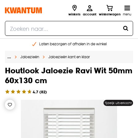
winkels
account
winkelwagen
menu
Laten bezorgen of afhalen in de winkel
Shop online of in onze 96 winkels
…
Jaloezieën
Jaloezieën kant en klaar
Gratis raam advies en inmeten aan huis
€ 5,- korting op je volgende bestelling
Houtlook Jaloezie Ravi Wit 50mm
60x130 cm
4.7
(
82
)
Tijdelijk uitverkocht