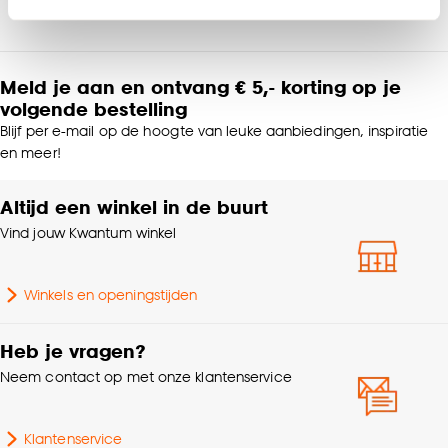
Klik op ‘Ja, alles toestaan’ om gebruik te maken
Product afmetingen (cm)
130x60 (hxb)
van alle cookies, of klik op ‘weigeren’ om alleen de
noodzakelijke cookies te accepteren. Je kunt er ook
Meld je aan en ontvang € 5,- korting op je
Garantietermijn
24 maanden
volgende bestelling
voor kiezen om bepaalde cookies wel of niet te
accepteren door op ‘Cookies aanpassen’ te
Blijf per e-mail op de hoogte van leuke aanbiedingen, inspiratie
Afwerking
Mat
en meer!
klikken.
Goed om te weten is dat je deze keuze altijd nog
Altijd een winkel in de buurt
Scandinavisch, Modern,
Interieurstijl
Japandi, Landelijk
kan aanpassen, bekijk hiervoor onze
Vind jouw Kwantum winkel
cookieverklaring
.
Kleurtint
Wit
Winkels en openingstijden
Breedte
60 CM
Heb je vragen?
Neem contact op met onze klantenservice
Montage materiaal
Inclusief
Klantenservice
Kenmerken