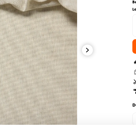
B
L
D
H