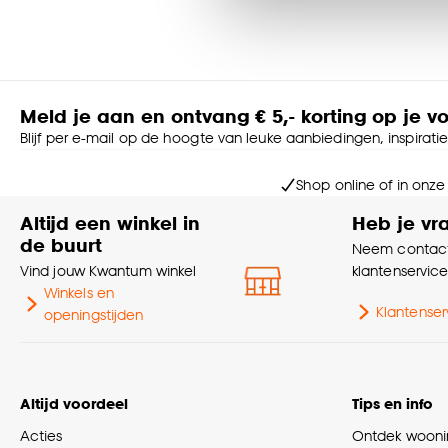
noodzakelijke cookies te 
accepteren door op ‘Cook
Goed om te weten is dat j
Meld je aan en ontvang € 5,- korting op je v
Blijf per e-mail op de hoogte van leuke aanbiedingen, inspirati
Shop online of in onze
Altijd een winkel in
Heb je vr
de buurt
Neem contact
Vind jouw Kwantum winkel
klantenservic
Winkels en
Klantenser
openingstijden
Altijd voordeel
Tips en info
Acties
Ontdek woonin