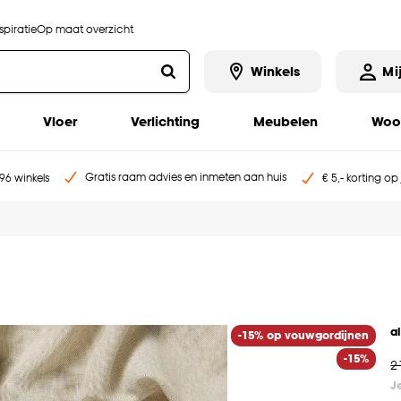
piratie
Op maat overzicht
Winkels
Mi
Vloer
Verlichting
Meubelen
Woo
Gratis raam advies en inmeten aan huis
96 winkels
€ 5,- korting op
a
-15% op vouwgordijnen
-15%
2
J