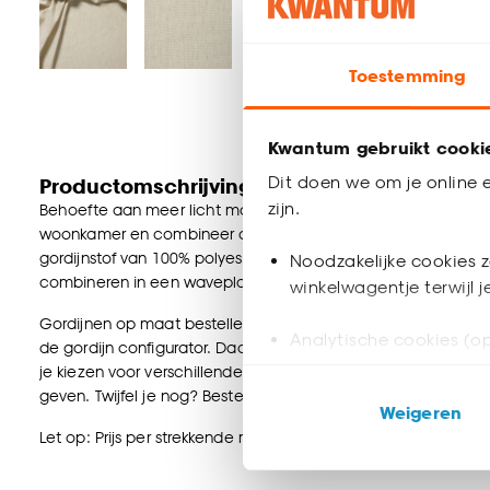
Toestemming
Kwantum gebruikt cooki
Dit doen we om je online e
Productomschrijving
zijn.
Behoefte aan meer licht maar heb je wel de behoefte aan d
woonkamer en combineer deze met een mooi verduisterend ov
gordijnstof van 100% polyester. Deze gordijnstof heeft een sfe
Noodzakelijke cookies z
combineren in een waveplooi. Zeer sterk en slijtvast. Linnen
winkelwagentje terwijl 
Gordijnen op maat bestellen? Dat kan natuurlijk bij Kwantum! 
Analytische cookies (op
de gordijn configurator. Daar kun je zelf kiezen hoe je je gor
je kiezen voor verschillende soorten plooien. Een plooi bep
Marketing cookies (opt
geven. Twijfel je nog? Bestel één of meerdere kleurstalen en be
Weigeren
ook buiten de website 
Let op: Prijs per strekkende meter. Exclusief gordijnrails of ro
Klik op ‘Ja, alles toestaa