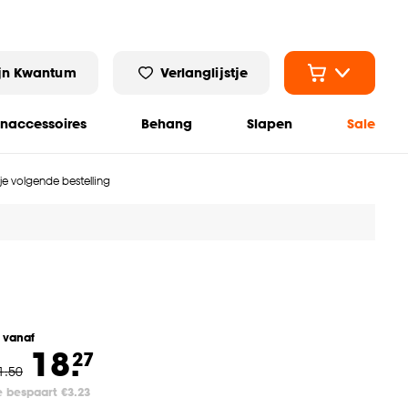
jn Kwantum
Verlanglijstje
naccessoires
Behang
Slapen
Sale
 je volgende bestelling
l vanaf
18.
27
1
.
50
e bespaart €3.23