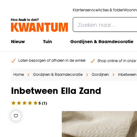
Klantenservice
Acties & folder
Woonins
Nieuw
Tuin
Gordijnen & Raamdecoratie
Laten bezorgen of afhalen in de winkel
Shop online of in onze 
Home
Gordijnen & Raamdecoratie
Gordijnen
Inbetween
Inbetween Ella Zand
5
(
1
)