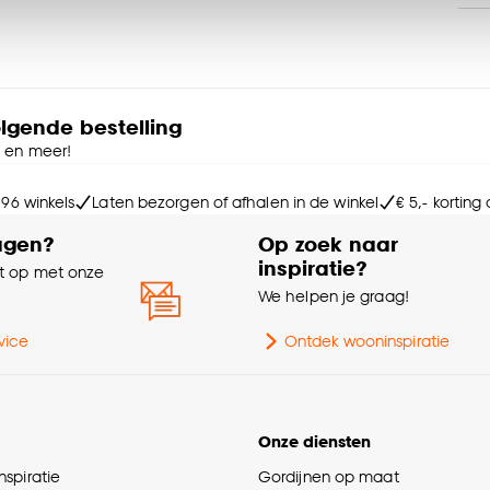
accepteren. Je kunt er ook voor kiezen om bepaalde cookie
ies aanpassen’ te klikken.
Nu
e deze keuze altijd nog kan aanpassen, bekijk hiervoor o
olgende bestelling
e en meer!
Ma
 96 winkels
Laten bezorgen of afhalen in de winkel
€ 5,- korting
agen?
Op zoek naar
inspiratie?
 op met onze
e
We helpen je graag!
Vo
vice
Ontdek wooninspiratie
Be
Ga
Onze diensten
spiratie
Gordijnen op maat