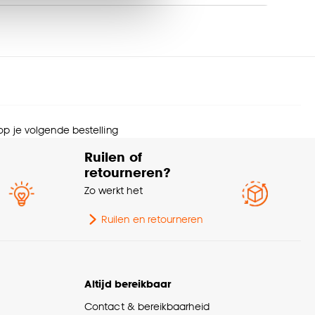
s wel of niet te
mmer
HI 319
nze
cookieverklaring
.
Plooigordijn, Retourplooi
enkel, Retourplooi dubbel,
Platte plooi, Ringgordijn,
akwijze
Roedegordijn,
Vouwgordijn, Wavegordijn,
 op je volgende bestelling
Embrasse, Coupage,
Ruilen of
Enkele plooi, Dubele plooi
retourneren?
Zo werkt het
ering
Voering niet mogelijk
Ruilen en retourneren
diening
Elektrisch, Handmatig
rantietermijn
24 maanden
Altijd bereikbaar
Contact & bereikbaarheid
Plooigordijn, Retourplooi