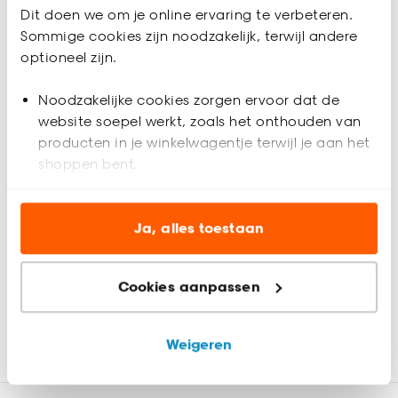
Inmeethulp
Dit doen we om je online ervaring te verbeteren.
Sommige cookies zijn noodzakelijk, terwijl andere
optioneel zijn.
Productomschrijving
Inbetween van witte stof. Soepelvallend, stevig en
Noodzakelijke cookies zorgen ervoor dat de
kreukherstellend. 300 cm hoog.
website soepel werkt, zoals het onthouden van
Productspecificaties
producten in je winkelwagentje terwijl je aan het
shoppen bent.
Artikelnummer
4300957
Analytische cookies (optioneel) helpen ons de
EAN nummer
8720197009304
website te verbeteren voor jou en al onze andere
Ja, alles toestaan
klanten.
Kleur
Wit
Cookies aanpassen
Marketing cookies (optioneel) laten jou
relevante informatie en aanbiedingen zien op
Materiaal
Polyester
Beoordelingen
4.9
(
11
)
onze website, maar ook buiten de website voor
Weigeren
advertenties en communicatie.
Product afmetingen (cm)
300 (h)