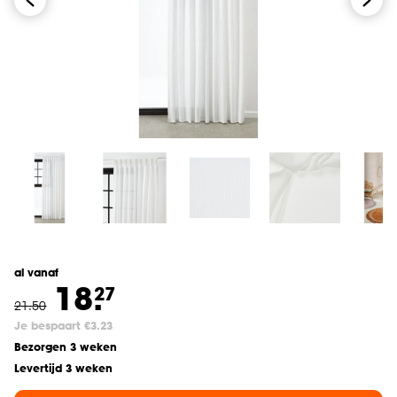
al vanaf
18.
27
21
.
50
Je bespaart €3.23
Bezorgen 3 weken
Levertijd 3 weken