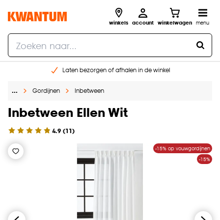
winkels
account
winkelwagen
menu
Laten bezorgen of afhalen in de winkel
Shop online of in onze 96 winkels
…
Gordijnen
Inbetween
Gratis raam advies en inmeten aan huis
€ 5,- korting op je volgende bestelling
Inbetween Ellen Wit
4.9
(
11
)
-15% op vouwgordijnen
-15%