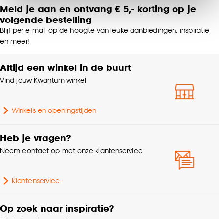
Klik op ‘Ja, alles toestaan’ om gebruik te maken
Meld je aan en ontvang € 5,- korting op je
van alle cookies, of klik op ‘weigeren’ om alleen de
Machinewas 30º, Niet in
volgende bestelling
Wasvoorschriften
de droogtrommel, Strijken
noodzakelijke cookies te accepteren. Je kunt er ook
Blijf per e-mail op de hoogte van leuke aanbiedingen, inspiratie
°
voor kiezen om bepaalde cookies wel of niet te
en meer!
accepteren door op ‘Cookies aanpassen’ te
klikken.
Soort stof
In between
Altijd een winkel in de buurt
Vind jouw Kwantum winkel
Goed om te weten is dat je deze keuze altijd nog
Bediening
Handmatig, Elektrisch
kan aanpassen, bekijk hiervoor onze
cookieverklaring
.
Winkels en openingstijden
Krimptolerantie
1%
Heb je vragen?
Coupage, Dubbele plooi,
Neem contact op met onze klantenservice
Retourplooi enkel,
Retourplooi dubbel,
Platte plooi, Embrasse,
Maakwijze
Klantenservice
Plooigordijn, Ringgordijn,
Roedegordijn,
Spangordijn, Vouwgordijn,
Op zoek naar inspiratie?
Wavegordijn, Enkele plooi