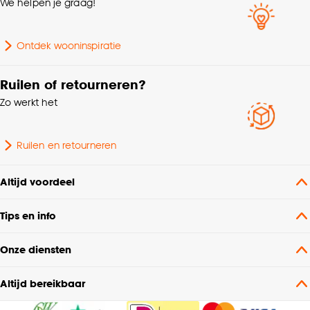
We helpen je graag!
Milieu kenmerken
Oeko-Tex Standard 100
Ontdek wooninspiratie
Coupage, Dubbele plooi,
Ruilen of retourneren?
Retourplooi enkel,
Zo werkt het
Retourplooi dubbel,
Mogelijkheden
Platte plooi, Embrasse,
woonwens
Plooigordijn, Ringgordijn,
Ruilen en retourneren
Roedegordijn,
Spangordijn, Vouwgordijn,
Wavegordijn, Enkele plooi
Altijd voordeel
Tips en info
Voering
Voering niet mogelijk
Onze diensten
Stofeigenschap
Fijn geweven
Altijd bereikbaar
Kenmerken
Kamerhoge stof, Zelfde
Raamdecoratie
kleur achterzijde