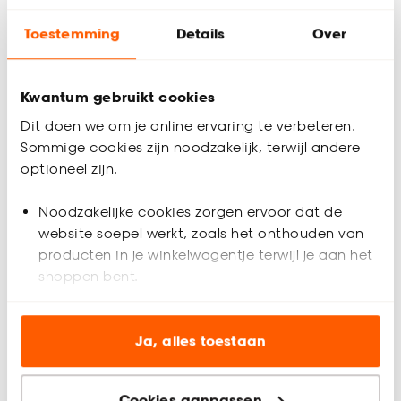
Toestemming
Details
Over
Bestel een kleurstaal
Gratis advies aan huis
Kwantum gebruikt cookies
Inmeethulp
Dit doen we om je online ervaring te verbeteren.
Sommige cookies zijn noodzakelijk, terwijl andere
optioneel zijn.
Productomschrijving
Lichtdoorlatend
Noodzakelijke cookies zorgen ervoor dat de
100% polyester
website soepel werkt, zoals het onthouden van
Keurmerk Oekotex
producten in je winkelwagentje terwijl je aan het
shoppen bent.
Inbetween Joan Off-White is gemaakt van 100% polyester.
Hierdoor is deze stof kreukbestendig en kleurvast. Deze stof is
lichtdoorlatend en daarom ideaal voor de woonkamer, waar
Analytische cookies (optioneel) helpen ons de
je veel lichtinval en privacy wil.
website te verbeteren voor jou en al onze andere
Ja, alles toestaan
klanten.
Productspecificaties
Deze stof is gemaakt in een omgeving die veilig is voor mens
en milieu en daardoor heeft deze stof het Oekotex keurmerk.
Cookies aanpassen
Artikelnummer
4306159