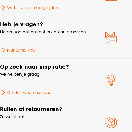
°
maten doorgeeft en jouw perfecte gordijn bestelt.
Winkels en openingstijden
Bekijk de meetinstructies >
Soort stof
In between
Heb je vragen?
Let op: Kleurverschil t.o.v. showbaan en online afbeelding
voorbehouden. Prijs per strekkende meter.
Neem contact op met onze klantenservice
Mate verduisterend
Transparant
Garantietermijn
24 maanden
Klantenservice
Plooigordijn, Dubbele
Op zoek naar inspiratie?
plooi, Retourplooi enkel,
We helpen je graag!
Retourplooi dubbel,
Platte plooi, Ringgordijn,
Maakwijze
Spangordijn,
Ontdek wooninspiratie
Roedegordijn,
Vouwgordijn,
Ruilen of retourneren?
Wavegordijn, Embrasse,
Zo werkt het
Coupage, Enkele plooi