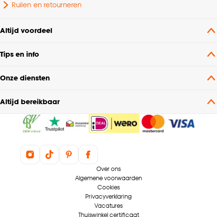
Plooigordijn, Dubbele
Ruilen en retourneren
plooi, Retourplooi enkel,
Retourplooi dubbel,
Altijd voordeel
Platte plooi, Ringgordijn,
Mogelijkheden
Spangordijn,
woonwens
Tips en info
Roedegordijn,
Vouwgordijn,
Wavegordijn, Embrasse,
Onze diensten
Coupage, Enkele plooi
Altijd bereikbaar
Bediening
Handmatig, Elektrisch
Kenmerken
Kamerhoge stof, Zelfde
Raamdecoratie
kleur achterzijde
Over ons
Scandinavisch, Modern,
Algemene voorwaarden
Cookies
Interieurstijl
Japandi, Bohemian,
Privacyverklaring
Klassiek
Vacatures
Thuiswinkel certificaat