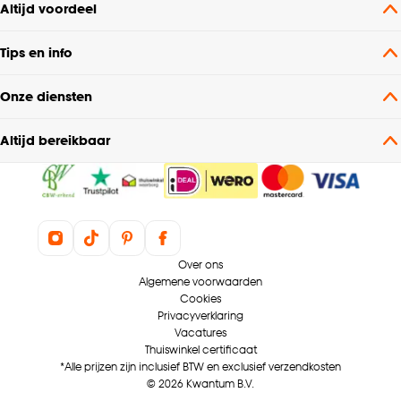
Altijd voordeel
Plooigordijn, Retourplooi
Tips en info
enkel, Retourplooi
dubbel, Platte plooi,
Ringgordijn,
Onze diensten
Mogelijkheden
Roedegordijn,
woonwens
Vouwgordijn,
Altijd bereikbaar
Wavegordijn, Embrasse,
Coupage, Enkele plooi,
Dubele plooi
Garantietermijn
24 maanden
Over ons
Algemene voorwaarden
Bediening
Handmatig, Elektrisch
Cookies
Privacyverklaring
Vacatures
Kenmerken
Kamerhoge stof, Zelfde
Thuiswinkel certificaat
Raamdecoratie
kleur achterzijde
*Alle prijzen zijn inclusief BTW en exclusief verzendkosten
© 2026 Kwantum B.V.