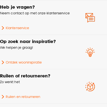
Wavegordijn, Embrasse,
Heb je vragen?
Let op: Kleurverschil t.o.v. showbaan en online afbeelding
Coupage, Enkele plooi,
voorbehouden. Prijs per strekkende meter.
Neem contact op met onze klantenservice
Dubele plooi
Kleurtint
Zand
Klantenservice
Samenstelling
100% polyester
Op zoek naar inspiratie?
We helpen je graag!
Krimptolerantie
2%
Ontdek wooninspiratie
Machinewas 30º, Strijken
Wasvoorschriften
°, Niet in de
Ruilen of retourneren?
droogtrommel
Zo werkt het
Milieu kenmerken
Oeko-Tex Standard 100
Ruilen en retourneren
Soort stof
In between