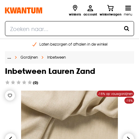
winkels
account
winkelwagen
menu
Laten bezorgen of afhalen in de winkel
Shop online of in onze 96 winkels
…
Gordijnen
Inbetween
Gratis raam advies en inmeten aan huis
€ 5,- korting op je volgende bestelling
Inbetween Lauren Zand
(0)
-15% op vouwgordijnen
-15%