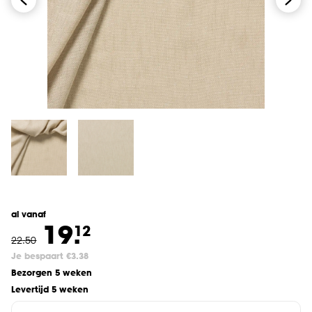
al vanaf
19.
12
22
.
50
Je bespaart €3.38
Bezorgen 5 weken
Levertijd 5 weken