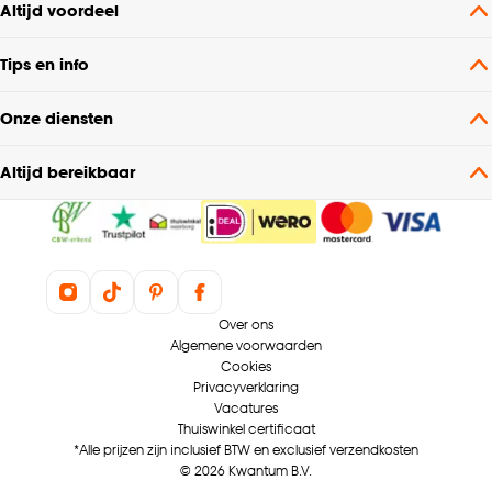
Altijd voordeel
Kleurtint
Taupe
Tips en info
Krimptolerantie
0.05%
Onze diensten
Strijken °, Niet in de
Altijd bereikbaar
Wasvoorschriften
droogtrommel
Milieu kenmerken
Oeko-Tex Standard 100
Voering
Voering niet mogelijk
Over ons
Algemene voorwaarden
Cookies
Mate verduisterend
Transparant
Privacyverklaring
Vacatures
Metrage (cm)
145
Thuiswinkel certificaat
*Alle prijzen zijn inclusief BTW en exclusief verzendkosten
© 2026 Kwantum B.V.
Soort stof
In between