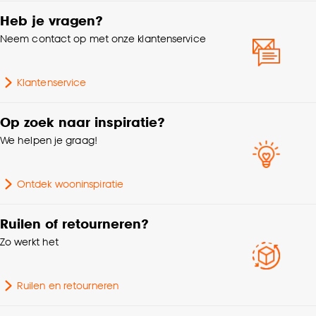
Mogelijkheden
Ringgordijn, Spangordijn,
woonwens
Roedegordijn,
Heb je vragen?
Let op: Kleurverschil t.o.v. showbaan en online afbeelding
Vouwgordijn,
Neem contact op met onze klantenservice
voorbehouden. Prijs per strekkende meter.
Wavegordijn, Embrasse,
Coupage, Enkele plooi
Klantenservice
Garantietermijn
24 maanden
Op zoek naar inspiratie?
We helpen je graag!
Bediening
Elektrisch, Handmatig
Gemêleerd, Grof
Ontdek wooninspiratie
Stofeigenschap
geweven, Mat, Soepel
vallend
Ruilen of retourneren?
Zo werkt het
Kenmerken
Kamerbrede stof, Krimpvrij
Raamdecoratie
Ruilen en retourneren
Nummer
NL 310