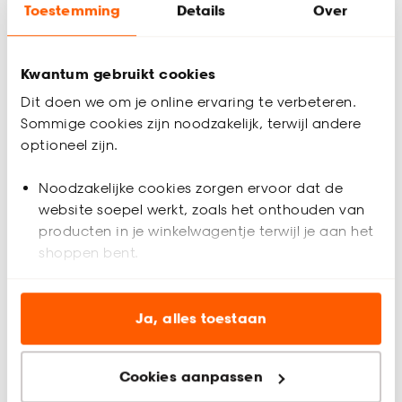
Toestemming
Details
Over
Gratis advies aan huis
Kwantum gebruikt cookies
Inmeethulp
Dit doen we om je online ervaring te verbeteren.
Sommige cookies zijn noodzakelijk, terwijl andere
Productomschrijving
optioneel zijn.
Transparant
Polyester
Noodzakelijke cookies zorgen ervoor dat de
Grof geweven
website soepel werkt, zoals het onthouden van
Gemêleerde stof
producten in je winkelwagentje terwijl je aan het
Keurmerk Oekotex
shoppen bent.
Inbetween Sabine Taupe is een transparant gordijn, gemaakt
van polyester en heeft een sfeervolle look. Hij is hierdoor erg
Analytische cookies (optioneel) helpen ons de
slijtvast en kleurvast maar valt mooi soepel. De stof geeft
Productspecificaties
website te verbeteren voor jou en al onze andere
Ja, alles toestaan
veel lichtinval en is daarom perfect voor de woonkamer,
klanten.
waar je maximaal licht wil maar ook de nodige privacy.
Artikelnummer
4324193
Cookies aanpassen
Marketing cookies (optioneel) laten jou
Gordijnen op maat laten maken?
EAN nummer
8720197225551