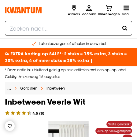
winkels
account
winkelwagen
menu
Laten bezorgen of afhalen in de winkel
Shop online of in onze 96 winkels
🥳 EXTRA korting op SALE*: 2 stuks = 15% extra, 3 stuks =
Gratis raam advies en inmeten aan huis
20% extra, 4 of meer stuks = 25% extra |
€ 5,- korting op je volgende bestelling
* Deze actie is uitsluitend geldig op sale artikelen met een op=op-label.
Geldig t/m zondag 16 augustus.
…
Gordijnen
Inbetween
Inbetween Veerle Wit
4.5
(
8
)
Gratis gemaakt
-15% op vouwgordijnen