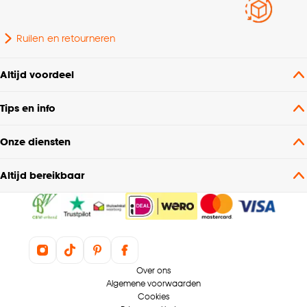
Plooigordijn, Dubbele
Ruilen en retourneren
plooi, Retourplooi enkel,
Retourplooi dubbel,
Platte plooi, Ringgordijn,
Altijd voordeel
Mogelijkheden
Spangordijn,
woonwens
Roedegordijn,
Tips en info
Vouwgordijn,
Wavegordijn, Embrasse,
Onze diensten
Coupage, Enkele plooi
Altijd bereikbaar
Plooigordijn, Dubbele
plooi, Retourplooi enkel,
Retourplooi dubbel,
Platte plooi, Ringgordijn,
Maakwijze
Spangordijn,
Roedegordijn,
Over ons
Vouwgordijn,
Algemene voorwaarden
Wavegordijn, Embrasse,
Cookies
Coupage, Enkele plooi