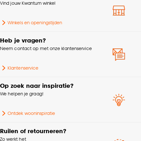
Katoen 5%
Vind jouw Kwantum winkel
Machinewas 30º, Niet in
Winkels en openingstijden
Wasvoorschriften
de droogtrommel, Strijken
°
Heb je vragen?
Neem contact op met onze klantenservice
Gewicht gram per m2
170 G/m2
Mate verduisterend
Transparant
Klantenservice
Bediening
Handmatig, Elektrisch
Op zoek naar inspiratie?
We helpen je graag!
Interieurstijl
Modern, Scandinavisch
Ontdek wooninspiratie
Milieu kenmerken
Oeko-Tex Standard 100
Ruilen of retourneren?
Garantietermijn
24 maanden
Zo werkt het