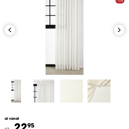
-15%
al vanaf
22.
95