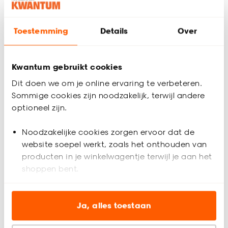
Hulp nodig? Wij regelen het voor je!
Toestemming
Details
Over
Bestel een kleurstaal
Kwantum gebruikt cookies
Gratis advies aan huis
Dit doen we om je online ervaring te verbeteren.
Inmeethulp
Sommige cookies zijn noodzakelijk, terwijl andere
optioneel zijn.
Productomschrijving
Noodzakelijke cookies zorgen ervoor dat de
Inbetween Veerle Wit is een transparante gordijnstof met een
website soepel werkt, zoals het onthouden van
fijngeweven structuur en een subtiel zigzag patroon.
producten in je winkelwagentje terwijl je aan het
Gemaakt van 80% polyester, 15% acryl en 5% katoen. Door
shoppen bent.
de mix van materialen heeft Veerle een soepel vallende en
luchtige uitstraling. Behoefte aan meer licht maar heb je wel
Analytische cookies (optioneel) helpen ons de
de behoefte aan de nodige privacy? Kies dan voor een
website te verbeteren voor jou en al onze andere
Ja, alles toestaan
inbetween in de woonkamer en combineer deze met een
mooi verduisterend overgordijn. 300 cm hoog.
klanten.