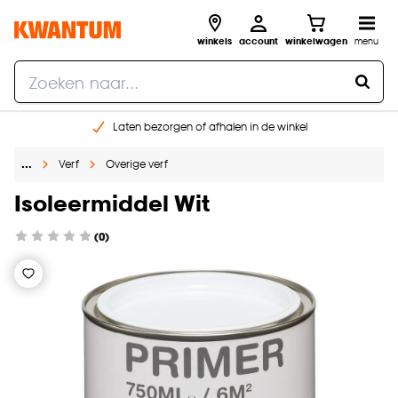
winkels
account
winkelwagen
menu
Laten bezorgen of afhalen in de winkel
Shop online of in onze 96 winkels
…
Verf
Overige verf
Gratis raam advies en inmeten aan huis
€ 5,- korting op je volgende bestelling
Isoleermiddel Wit
(0)