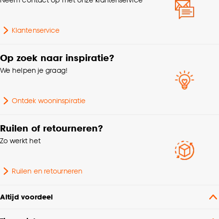
Goed om te weten is dat je deze keuze altijd nog
kan aanpassen, bekijk hiervoor onze
cookieverklaring
.
Klantenservice
Op zoek naar inspiratie?
We helpen je graag!
Ontdek wooninspiratie
Ruilen of retourneren?
Zo werkt het
Ruilen en retourneren
Altijd voordeel