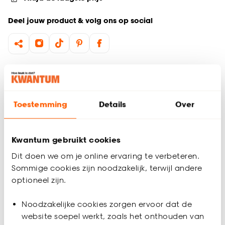
Deel jouw product & volg ons op social
Productomschrijving
Isolerende grondering op waterbasis. Dit isoleermiddel
voorkomt het doorslaan van lokale vervuilingen zoals vocht,
Toestemming
Details
Over
roet, nicotine etc. na afwerking met muurverf of sierpleister.
Geschikt voor binnen en buiten, niet verdunnen. Inhoud: 750
ml.
Kwantum gebruikt cookies
Productspecificaties
Dit doen we om je online ervaring te verbeteren.
Sommige cookies zijn noodzakelijk, terwijl andere
Artikelnummer
0320003
optioneel zijn.
EAN nummer
8714051011404
Noodzakelijke cookies zorgen ervoor dat de
website soepel werkt, zoals het onthouden van
Kleur
Wit