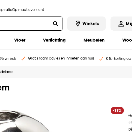
piratie
Op maat overzicht
Winkels
Mi
Vloer
Verlichting
Meubelen
Woo
Gratis raam advies en inmeten aan huis
96 winkels
€ 5,- korting op
delaars
 cm
-33%
0
J
B