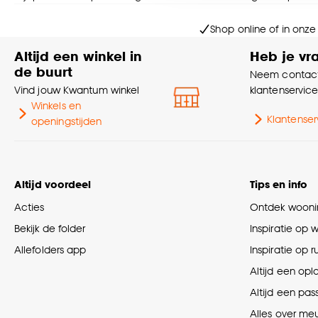
Goed om te weten is dat j
Shop online of in onze
Altijd een winkel in
Heb je vr
de buurt
Neem contact
Vind jouw Kwantum winkel
klantenservic
Winkels en
Klantenser
openingstijden
Altijd voordeel
Tips en info
Acties
Ontdek woonin
Bekijk de folder
Inspiratie op 
Allefolders app
Inspiratie op 
Altijd een opl
Altijd een pas
Alles over me