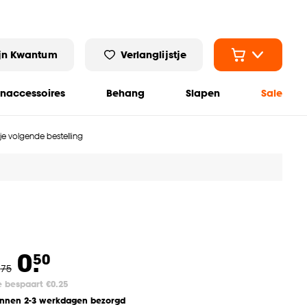
jn Kwantum
Verlanglijstje
naccessoires
Behang
Slapen
Sale
 je volgende bestelling
0.
50
.
75
e bespaart €0.25
innen 2-3 werkdagen bezorgd