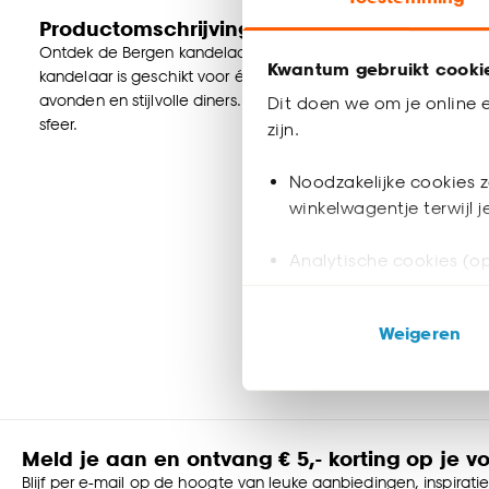
Productomschrijving
Ontdek de Bergen kandelaar in een zilveren kleur en gemaa
Kwantum gebruikt cooki
kandelaar is geschikt voor één dinerkaars en voegt een sfeerv
avonden en stijlvolle diners. Verrijk je interieur met de tij
Dit doen we om je online e
sfeer.
zijn.
Noodzakelijke cookies z
winkelwagentje terwijl 
Analytische cookies (op
Marketing cookies (opt
Weigeren
ook buiten de website 
Klik op ‘Ja, alles toestaa
noodzakelijke cookies te 
accepteren door op ‘Cook
Meld je aan en ontvang € 5,- korting op je v
Blijf per e-mail op de hoogte van leuke aanbiedingen, inspirati