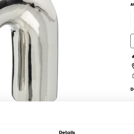
A
D
Details