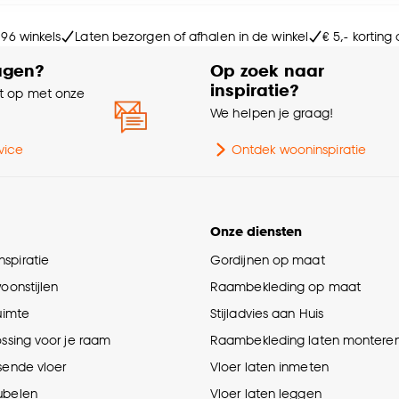
Kle
e deze keuze altijd nog kan aanpassen, bekijk hiervoor o
 96 winkels
Laten bezorgen of afhalen in de winkel
€ 5,- korting
agen?
Op zoek naar
inspiratie?
 op met onze
e
We helpen je graag!
vice
Ontdek wooninspiratie
Onze diensten
spiratie
Gordijnen op maat
woonstijlen
Raambekleding op maat
ruimte
Stijladvies aan Huis
ossing voor je raam
Raambekleding laten montere
sende vloer
Vloer laten inmeten
ubelen
Vloer laten leggen