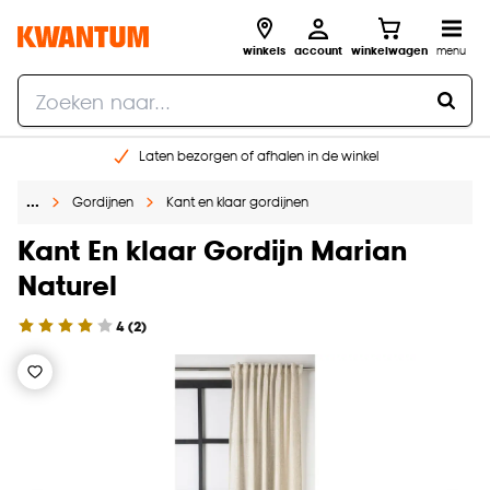
winkels
account
winkelwagen
menu
Laten bezorgen of afhalen in de winkel
Shop online of in onze 96 winkels
…
Gordijnen
Kant en klaar gordijnen
Gratis raam advies en inmeten aan huis
€ 5,- korting op je volgende bestelling
Kant En klaar Gordijn Marian
Naturel
4
(
2
)