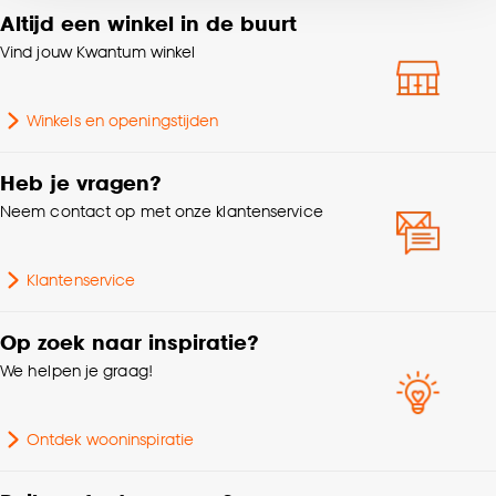
voor kiezen om bepaalde cookies wel of niet te
Altijd een winkel in de buurt
accepteren door op ‘Cookies aanpassen’ te
Machinewas 30º, Niet in
Vind jouw Kwantum winkel
klikken.
Wasvoorschriften
de droogtrommel, Strijken
°
Winkels en openingstijden
Goed om te weten is dat je deze keuze altijd nog
kan aanpassen, bekijk hiervoor onze
Samenstelling
polyester 90%, linnen 10%
cookieverklaring
.
Heb je vragen?
Neem contact op met onze klantenservice
Breedte
140 CM
Milieu kenmerken
Oeko-Tex Standard 100
Klantenservice
Mate verduisterend
Transparant
Op zoek naar inspiratie?
We helpen je graag!
Garantietermijn
24 maanden
Ontdek wooninspiratie
Nummer
N17