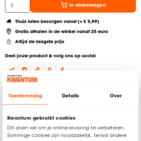
In winkelwagen
Thuis laten bezorgen vanaf (+ € 5,99)
Gratis afhalen in de winkel vanaf 25 euro
Altijd de laagste prijs
Deel jouw product & volg ons op social
Productomschrijving
Toestemming
Details
Over
Transparant
90% polyester, 10% linnen
Sfeervol
Kwantum gebruikt cookies
Linnen effect
Inclusief strijkband om eenvoudig in te korten
Dit doen we om je online ervaring te verbeteren.
Keurmerk Oeko-Tex
Sommige cookies zijn noodzakelijk, terwijl andere