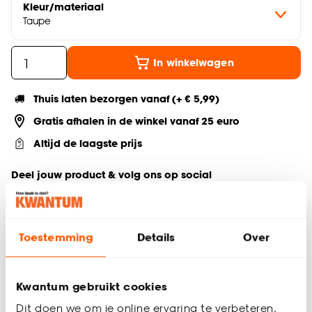
Kleur/materiaal
Taupe
In winkelwagen
Thuis laten bezorgen vanaf (+ € 5,99)
Gratis afhalen in de winkel vanaf 25 euro
Altijd de laagste prijs
Deel jouw product & volg ons op social
Toestemming
Details
Over
Productomschrijving
Lichtdoorlatend
100% polyester
Kwantum gebruikt cookies
Sfeervol
Dit doen we om je online ervaring te verbeteren.