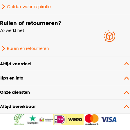
Ontdek wooninspiratie
Garantietermijn
24 maanden
Ruilen of retourneren?
Zo werkt het
Kleurtint
Taupe
% Verduisterend
50%
Ruilen en retourneren
Altijd voordeel
Tips en info
Onze diensten
Altijd bereikbaar