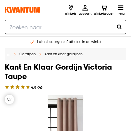
winkels
account
winkelwagen
menu
Laten bezorgen of afhalen in de winkel
Shop online of in onze 96 winkels
…
Gordijnen
Kant en klaar gordijnen
Gratis raam advies en inmeten aan huis
€ 5,- korting op je volgende bestelling
Kant En Klaar Gordijn Victoria
Taupe
4.8
(
4
)