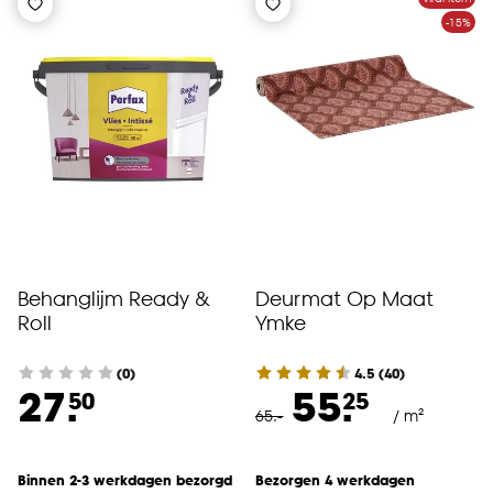
-15%
Behanglijm Ready &
Deurmat Op Maat
Roll
Ymke
(0)
4.5
(
40
)
27.
55.
50
25
65
.
-
/ m²
Binnen 2-3 werkdagen bezorgd
Bezorgen 4 werkdagen