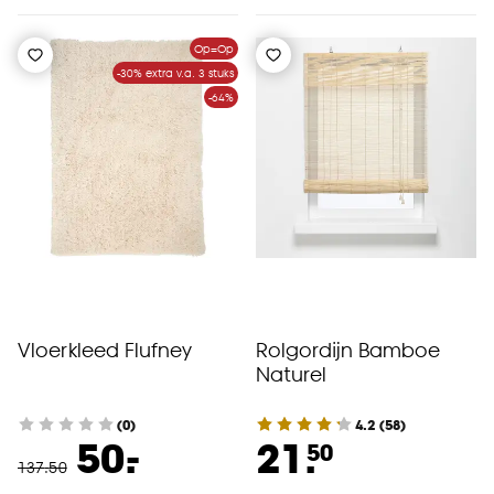
Op=Op
-30% extra v.a. 3 stuks
-64%
Vloerkleed Flufney
Rolgordijn Bamboe
Naturel
(0)
4.2
(
58
)
-
50.
21.
50
137
.
50