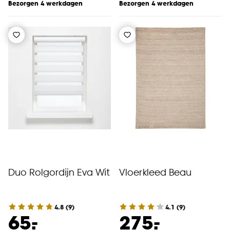
Bezorgen 4 werkdagen
Bezorgen 4 werkdagen
Duo Rolgordijn Eva Wit
Vloerkleed Beau
4.8
(
9
)
4.1
(
9
)
-
-
65.
275.