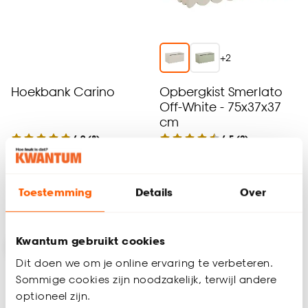
+
2
Hoekbank Carino
Opbergkist Smerlato
Off-White - 75x37x37
cm
4.9
(
8
)
4.5
(
2
)
-
-
1450.
59.
Toestemming
Details
Over
Bezorgen 4 werkdagen
Binnen 2-3 werkdagen bezorgd
Kwantum gebruikt cookies
Dit doen we om je online ervaring te verbeteren.
Sommige cookies zijn noodzakelijk, terwijl andere
optioneel zijn.