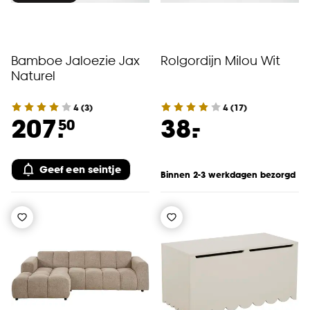
Bamboe Jaloezie Jax
Rolgordijn Milou Wit
Naturel
4
(
3
)
4
(
17
)
-
207.
38.
50
Geef een seintje
Binnen 2-3 werkdagen bezorgd