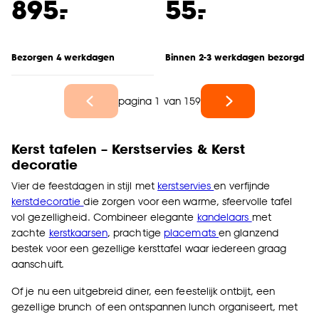
-
-
895.
55.
Bezorgen 4 werkdagen
Binnen 2-3 werkdagen bezorgd
pagina 1 van 159
Kerst tafelen – Kerstservies & Kerst
decoratie
Vier de feestdagen in stijl met
kerstservies
en verfijnde
kerstdecoratie
die zorgen voor een warme, sfeervolle tafel
vol gezelligheid. Combineer elegante
kandelaars
met
zachte
kerstkaarsen
, prachtige
placemats
en glanzend
bestek voor een gezellige kersttafel waar iedereen graag
aanschuift.
Of je nu een uitgebreid diner, een feestelijk ontbijt, een
gezellige brunch of een ontspannen lunch organiseert, met