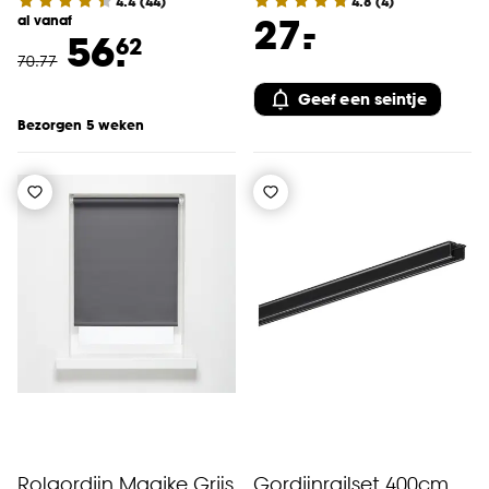
4.4
(
44
)
4.8
(
4
)
-
27.
al vanaf
56.
62
70
.
77
Geef een seintje
Bezorgen 5 weken
Rolgordijn Maaike Grijs
Gordijnrailset 400cm