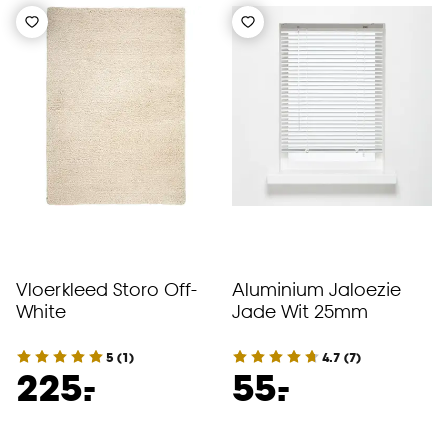
Vloerkleed Storo Off-
Aluminium Jaloezie
White
Jade Wit 25mm
5
(
1
)
4.7
(
7
)
-
-
225.
55.