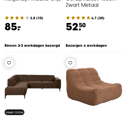
Zwart Metaal
3.8
(
10
)
4.7
(
30
)
-
85.
52.
50
Binnen 2-3 werkdagen bezorgd
Bezorgen 4 werkdagen
Alleen Online