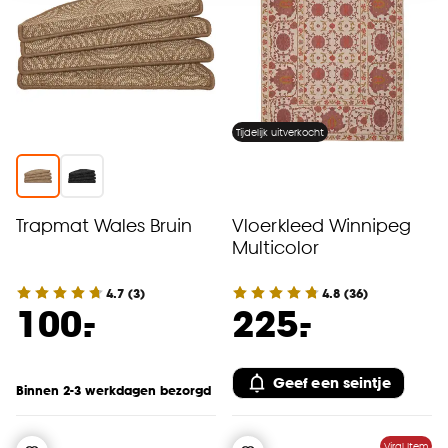
accepteren door op ‘Cookies aanpassen’ te
klikken.
Goed om te weten is dat je deze keuze altijd nog
kan aanpassen, bekijk hiervoor onze
cookieverklaring
.
Tijdelijk uitverkocht
Trapmat Wales Bruin
Vloerkleed Winnipeg
Multicolor
4.7
(
3
)
4.8
(
36
)
-
-
100.
225.
Geef een seintje
Binnen 2-3 werkdagen bezorgd
Viral Item