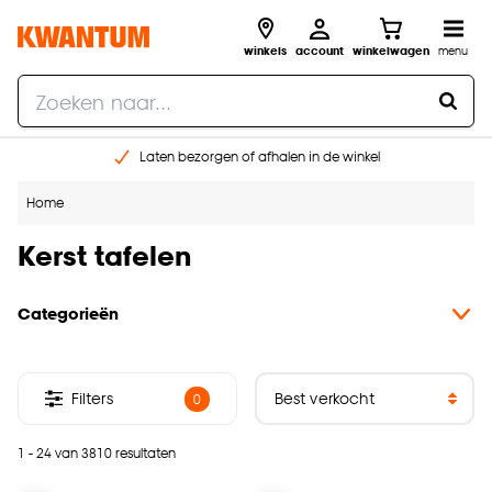
winkels
account
winkelwagen
menu
Laten bezorgen of afhalen in de winkel
Shop online of in onze 96 winkels
Home
Gratis raam advies en inmeten aan huis
€ 5,- korting op je volgende bestelling
Kerst tafelen
Categorieën
Filters
0
1 - 24 van 3810 resultaten